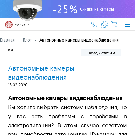
+7
-25%
(727)
Скидки на камеры
317-
61-
61
MANGGIS
Главная
Блог
Автономные камеры видеонаблюдения
Блог
Назад к статьям
Автономные камеры
видеонаблюдения
15.02.2020
Автономные камеры видеонаблюдения
Вы хотите выбрать систему наблюдения, но
у вас есть проблемы с перебоями в
электропитании? В этом случае советуем
вам приобрести автономную IP-камеру для