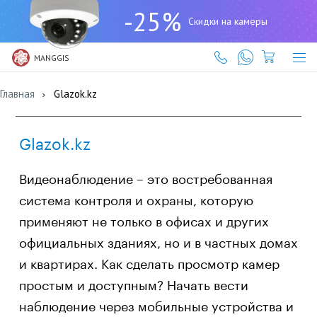
+7
-25%
(727)
Скидки на камеры
317-
61-
61
MANGGIS
Главная
Glazok.kz
Glazok.kz
Видеонаблюдение – это востребованная
система контроля и охраны, которую
применяют не только в офисах и других
официальных зданиях, но и в частных домах
и квартирах. Как сделать просмотр камер
простым и доступным? Начать вести
наблюдение через мобильные устройства и