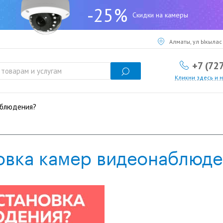
-25%
Скидки на камеры
Алматы, ул Ыкылас 
+7 (72
Кликни здесь и 
аблюдения?
овка камер видеонаблюде