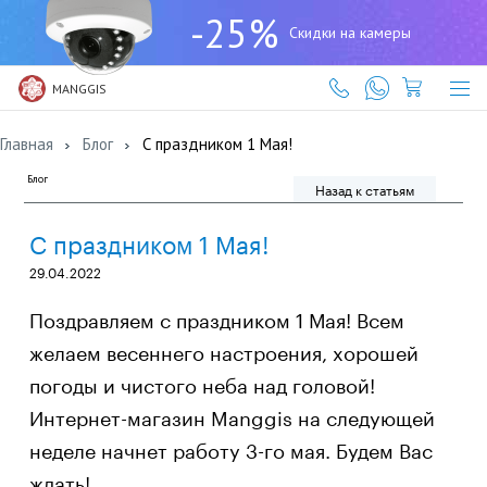
+7
-25%
(727)
Скидки на камеры
317-
61-
61
MANGGIS
Главная
Блог
С праздником 1 Мая!
Блог
Назад к статьям
С праздником 1 Мая!
29.04.2022
Поздравляем с праздником 1 Мая! Всем
желаем весеннего настроения, хорошей
погоды и чистого неба над головой!
Интернет-магазин Manggis на следующей
неделе начнет работу 3-го мая. Будем Вас
ждать!