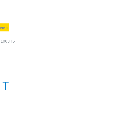
ичии
 1000 ГБ
Т