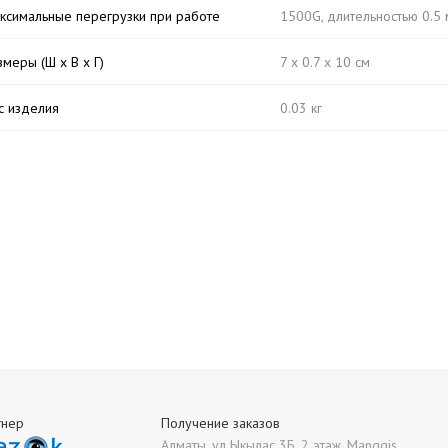
ксимальные перегрузки при работе
1500G, длительностью 0.5 
змеры (Ш х В х Г)
7 х 0.7 x 10 см
с изделия
0.03 кг
тнер
Получение заказов
Алматы, ул Ыкылас 3Б, 2 этаж, Manggis