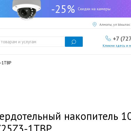
-25%
Скидки на камеры
Алматы, ул Ыкылас 
+7 (72
Кликни здесь и 
3-1TBP
ердотельный накопитель 1
Z25Z3-1TBP