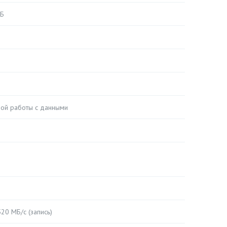
ГБ
ной работы с данными
20 МБ/с (запись)