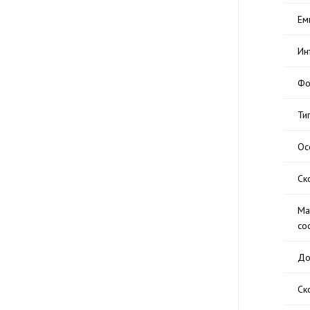
Ем
Ин
Фо
Ти
Ос
Ск
Ма
со
До
Ск