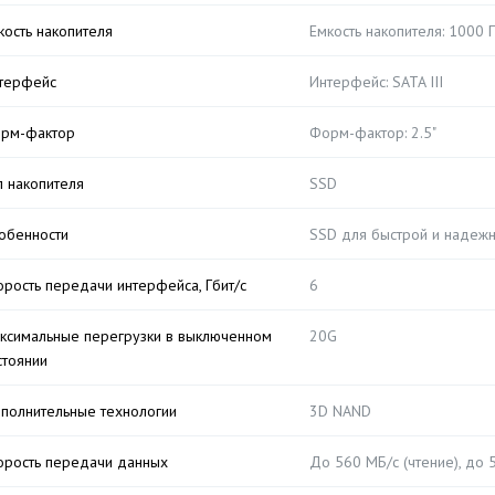
кость накопителя
Емкость накопителя: 1000 
терфейс
Интерфейс: SATA III
рм-фактор
Форм-фактор: 2.5"
п накопителя
SSD
обенности
SSD для быстрой и надеж
орость передачи интерфейса, Гбит/с
6
ксимальные перегрузки в выключенном
20G
стоянии
полнительные технологии
3D NAND
орость передачи данных
До 560 МБ/с (чтение), до 5