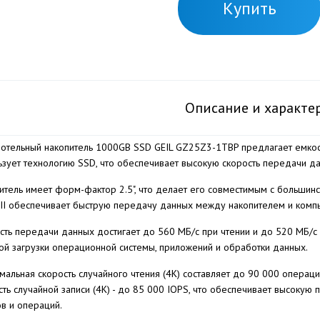
Купить
Описание и характе
отельный накопитель 1000GB SSD GEIL GZ25Z3-1TBP предлагает емкост
ьзует технологию SSD, что обеспечивает высокую скорость передачи д
итель имеет форм-фактор 2.5", что делает его совместимым с большин
III обеспечивает быструю передачу данных между накопителем и комп
сть передачи данных достигает до 560 МБ/с при чтении и до 520 МБ/с 
ой загрузки операционной системы, приложений и обработки данных.
мальная скорость случайного чтения (4K) составляет до 90 000 операци
сть случайной записи (4K) - до 85 000 IOPS, что обеспечивает высокую
в и операций.