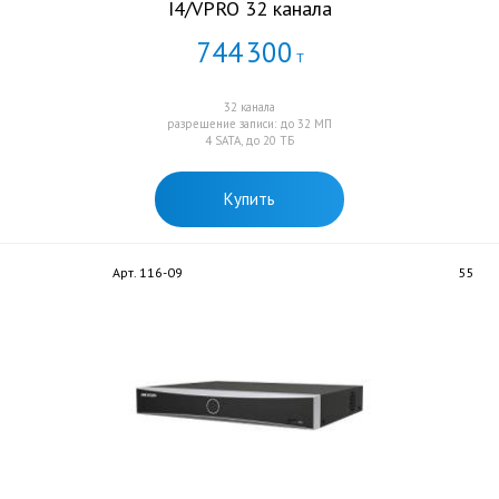
I4/VPRO 32 канала
744
300
Т
32 канала
разрешение записи: до 32 МП
4 SATA, до 20 ТБ
Купить
Арт. 116-09
55