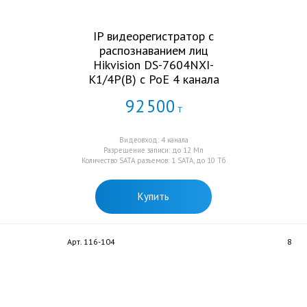
IP видеорегистратор с
распознаванием лиц
Hikvision DS-7604NXI-
K1/4P(B) с PoE 4 канала
92
500
Т
Видеовход: 4 канала
Разрешение записи: до 12 Мп
Количество SATA разъемов: 1 SATA, до 10 Тб
Купить
Арт. 116-104
8