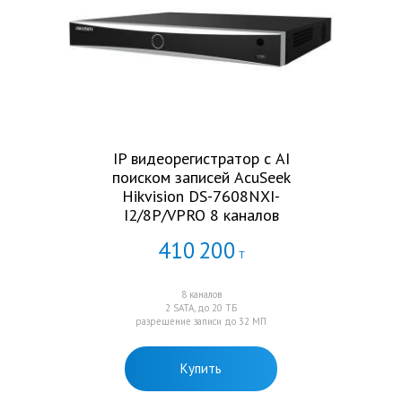
IP видеорегистратор с AI
поиском записей AcuSeek
Hikvision DS-7608NXI-
I2/8P/VPRO 8 каналов
410
200
Т
8 каналов
2 SATA, до 20 ТБ
разрешение записи до 32 МП
Купить