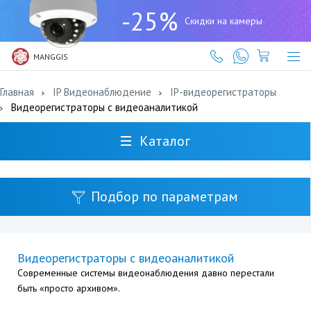
+7
-25%
(727)
Скидки на камеры
317-
61-
61
MANGGIS
Главная
IP Видеонаблюдение
IP-видеорегистраторы
Видеорегистраторы с видеоаналитикой
Каталог
Подбор по параметрам
Видеорегистраторы с видеоаналитикой
Современные системы видеонаблюдения давно перестали
быть «просто архивом».