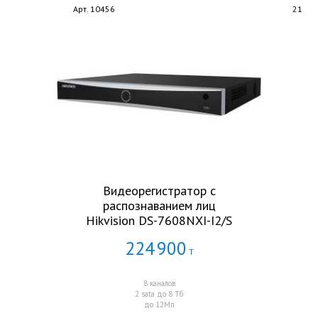
Арт. 10456
21
Видеорегистратор с
распознаванием лиц
Hikvision DS-7608NXI-I2/S
224
900
Т
8 каналов
2 sata до 8 Тб
до 12Мп