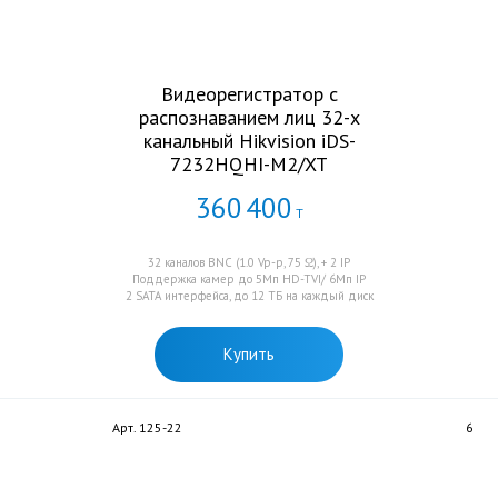
Видеорегистратор с
распознаванием лиц 32-х
канальный Hikvision iDS-
7232HQHI-M2/XT
360
400
Т
32 каналов BNC (1.0 Vp-p, 75 Ω), + 2 IP
Поддержка камер до 5Мп HD-TVI/ 6Мп IP
2 SATA интерфейса, до 12 ТБ на каждый диск
Купить
Арт. 125-22
6