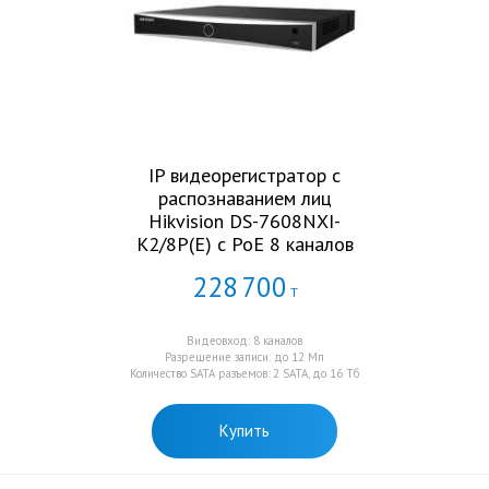
IP видеорегистратор с
распознаванием лиц
Hikvision DS-7608NXI-
K2/8P(E) с PoE 8 каналов
228
700
Т
Видеовход: 8 каналов
Разрешение записи: до 12 Мп
Количество SATA разъемов: 2 SATA, до 16 Тб
Купить