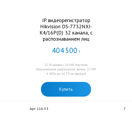
IP видеорегистратор
Hikvision DS-7732NXI-
K4/16P(D) 32 канала, с
распознаванием лиц
404
500
Т
32 IP-канала с 16 PoE портами
Максимальное разрешение записи: 12 МП
4 SATA до 16 ТБ на каждый
Купить
Арт. 116-53
7