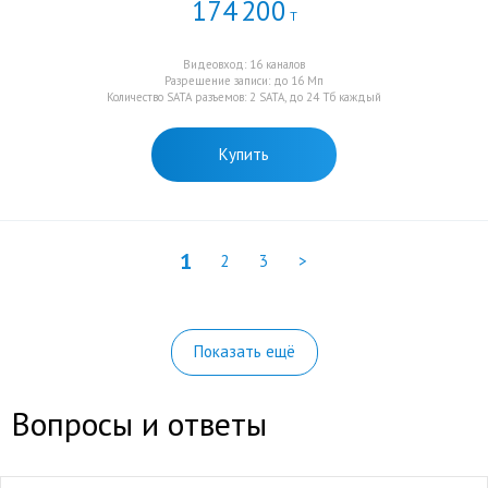
174
200
Т
Видеовход: 16 каналов
Разрешение записи: до 16 Мп
Количество SATA разъемов: 2 SATA, до 24 Тб каждый
Купить
1
2
3
>
Показать ещё
Вопросы и ответы