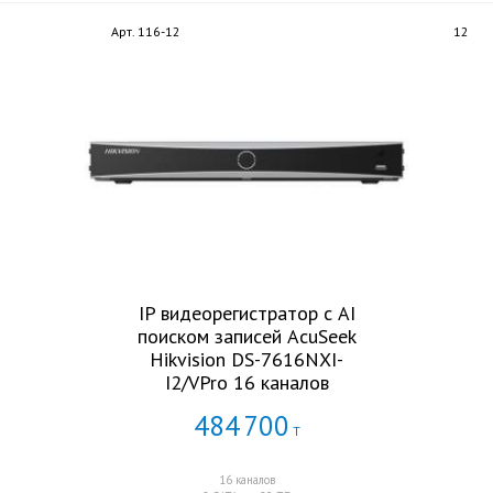
Арт. 116-12
12
IP видеорегистратор с AI
поиском записей AcuSeek
Hikvision DS-7616NXI-
I2/VPro 16 каналов
484
700
Т
16 каналов