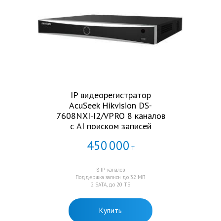
IP видеорегистратор
AcuSeek Hikvision DS-
7608NXI-I2/VPRO 8 каналов
с AI поиском записей
450
000
Т
8 IP-каналов
Поддержка записи до 32 МП
2 SATA, до 20 ТБ
Купить