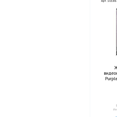
Арт. 10186
Ж
видео
Purp
Ин