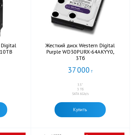
Digital
Жесткий диск Western Digital
 10TB
Purple WD30PURX-64AKYY0,
3Тб
37
000
Т
3.5"
3 Тб
SATA 6Gb/s
Купить