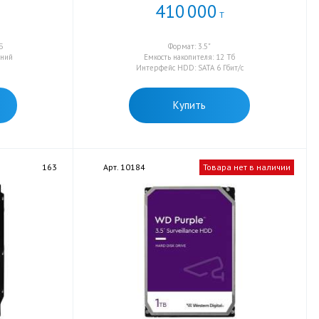
410
000
Т
Б
Формат: 3.5"
нний
Емкость накопителя: 12 Тб
Интерфейс HDD: SATA 6 Гбит/с
Купить
163
Арт. 10184
Товара нет в наличии