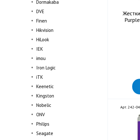
Dormakabа
DVE
Жестки
Purpl
Finen
Hikvision
HiLook
IEK
imou
Iron Logic
iTK
Keenetic
Kingston
Nobelic
Арт. 242-0
ONV
Philips
Seagate