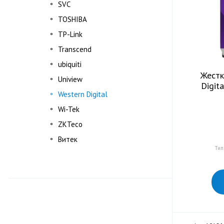
SVC
TOSHIBA
TP-Link
Transcend
ubiquiti
Жестк
Uniview
Digit
Western Digital
Wi-Tek
ZKTeco
Витек
Тип