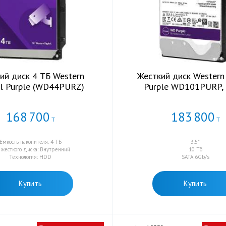
ий диск 4 ТБ Western
Жесткий диск Western 
al Purple (WD44PURZ)
Purple WD101PURP,
168
700
183
800
Т
Т
Емкость накопителя: 4 ТБ
3.5"
 жесткого диска: Внутренний
10 Тб
Технология: HDD
SATA 6Gb/s
Купить
Купить