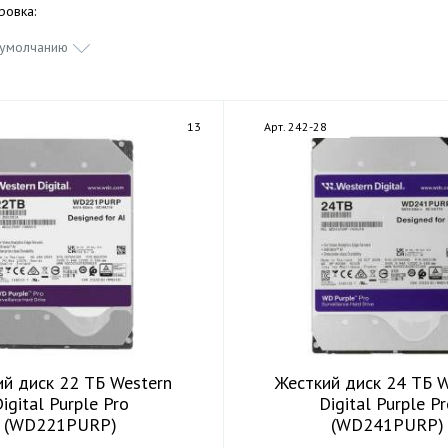
ровка:
 умолчанию
7
13
Арт. 242-28
й диск 22 ТБ Western
Жесткий диск 24 ТБ W
igital Purple Pro
Digital Purple P
(WD221PURP)
(WD241PURP)