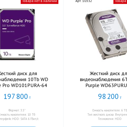
Товара нет в наличии
Арт. 10332
Товара
есткий диск для
Жесткий диск д
наблюдения 10Tb WD
видеонаблюдения 6
le Pro WD101PURA-64
Purple WD63PURU
197
800
98
200
Т
Т
Формат: 3.5"
Емкость накопителя: 6 Т
Емкость накопителя: 10 Тб
Тип жесткого диска: Внутре
терфейс HDD: SATA 6 Гбит/с
Технология: HDD