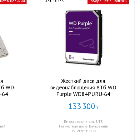
 нет в наличии
Арт. 10333
Товара нет в наличии
ля
Жесткий диск для
Тб WD
видеонаблюдения 8Тб WD
-64
Purple WD84PURU-64
133
300
Т
Б
Емкость накопителя: 8 ТБ
нний
Тип жесткого диска: Внутренний
Технология: HDD