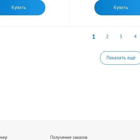
Купить
Купить
1
2
3
4
Показать ещё
тнер
Получение заказов