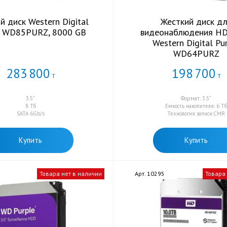
й диск Western Digital
Жесткий диск д
e WD85PURZ, 8000 GB
видеонаблюдения H
Western Digital Pu
WD64PURZ
283
800
198
700
Т
Т
3.5"
Формат: 3.5"
8 Тб
Емкость накопителя: 6 Т
SATA 6Gb/s
Технология записи:CMR
Купить
Купить
4
Товара нет в наличии
Арт. 10295
Товара