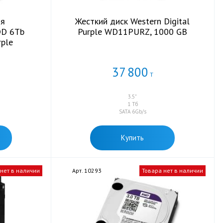
ля
Жесткий диск Western Digital
DD 6Tb
Purple WD11PURZ, 1000 GB
rple
37
800
Т
3.5"
б
1 Тб
SATA 6Gb/s
Купить
 нет в наличии
Арт. 10293
Товара нет в наличии