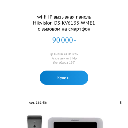
wi-fi IP вызывная панель
Hikvision DS-KV6133-WME1
с вызовом на смартфон
90
000
Т
ip вызывная панель
Разрешение 2 Мр
Угол обзора 129°
Купить
Арт. 161-86
8