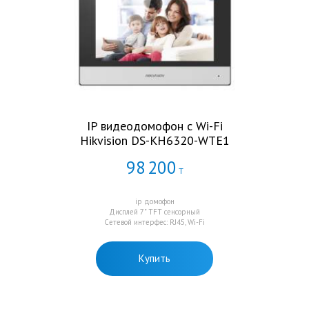
IP видеодомофон c Wi-Fi
Hikvision DS-KH6320-WTE1
98
200
Т
ip домофон
Дисплей 7" TFT сенсорный
Сетевой интерфес: RJ45, Wi-Fi
Купить