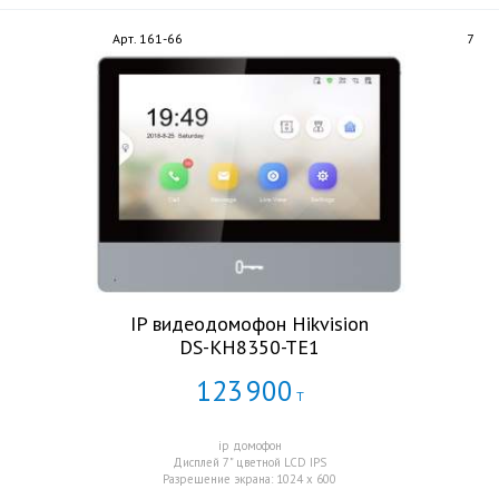
Арт. 161-66
7
IP видеодомофон Hikvision
DS-KH8350-TE1
123
900
Т
ip домофон
Дисплей 7" цветной LCD IPS
Разрешение экрана: 1024 x 600