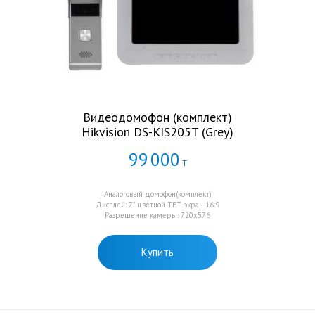
Видеодомофон (комплект)
Hikvision DS-KIS205T (Grey)
99
000
Т
Аналоговый домофон(комплект)
Дисплей: 7" цветной TFT экран 16:9
Разрешение камеры: 720х576
Купить