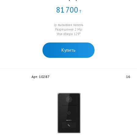
81
700
Т
ip вызывная панель
Разрешение 2 Мр
Угол обзора 129°
Купить
Арт. 10287
16