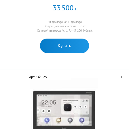
33
500
Т
Тип домофона: IP домофон
Операционная система: Linux
Сетевой интерфейс: 1 RJ-45 100 Мбит/с
Купить
Арт. 161-29
1