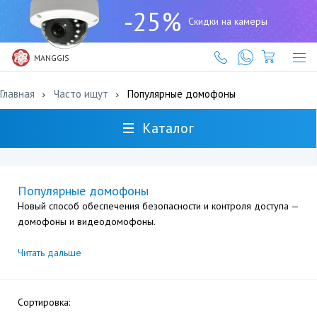
+7
-25%
(727)
Скидки на камеры
317-
61-
61
MANGGIS
Главная
Часто ищут
Популярные домофоны
Каталог
Популярные домофоны
Новый способ обеспечения безопасности и контроля доступа —
домофоны и видеодомофоны.
Читать дальше
Сортировка: