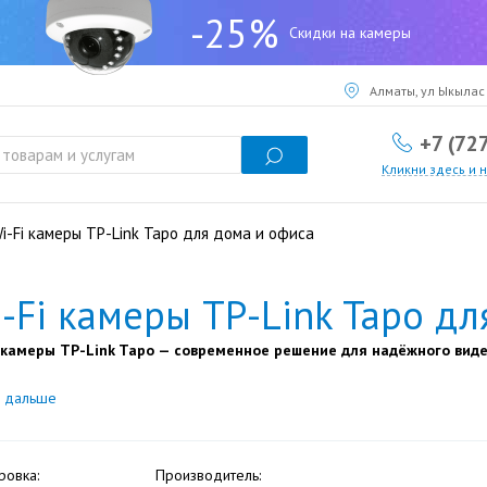
-25%
Скидки на камеры
Алматы, ул Ыкылас 
+7 (72
Кликни здесь и 
i-Fi камеры TP-Link Tapo для дома и офиса
-Fi камеры TP-Link Tapo дл
 камеры TP-Link Tapo — современное решение для надёжного виде
ь дальше
ровка:
Производитель: