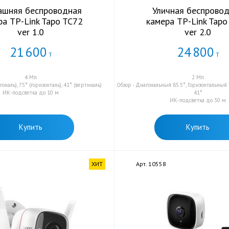
шняя беспроводная
Уличная беспрово
ра TP-Link Tapo TC72
камера TP-Link Tapo
ver 1.0
ver 2.0
21
600
24
800
Т
Т
4 Мп
2 Мп
гональ), 75° (горизонталь), 41° (вертикаль)
Обзор - Диагональный 85.5°, Горизонтальный
ИК-подсветка до 10 м
41°
ИК-подсветка до 30 м
Купить
Купить
ХИТ
Арт. 10558