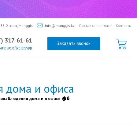
3Б, 2 этаж, Manggis
info@manggis.kz
Доставка и оплата
Контакты
7) 317-61-61
Заказать звонок
напиши в WhatsApp
я дома и офиса
онаблюдения дома и в офисе 🏠🔒
.