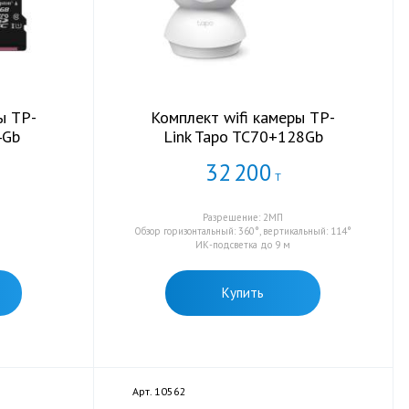
ы TP-
Комплект wifi камеры TP-
4Gb
Link Tapo TC70+128Gb
32
200
Т
Разрешение: 2МП
Обзор горизонтальный: 360°, вертикальный: 114°
ИК-подсветка до 9 м
Купить
Арт. 10562