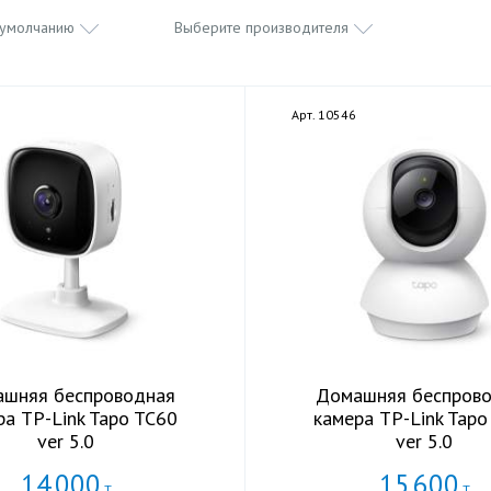
 умолчанию
Выберите производителя
Арт. 10546
шняя беспроводная
Домашняя беспров
ра TP-Link Tapo TC60
камера TP-Link Tapo
ver 5.0
ver 5.0
14
000
15
600
Т
Т