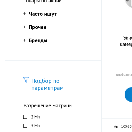
Товары по акции
Часто ищут
Прочее
Ули
Бренды
каме
диафрагма 
Подбор по
параметрам
Разрешение матрицы
2 Мп
3 Мп
Арт. 10560