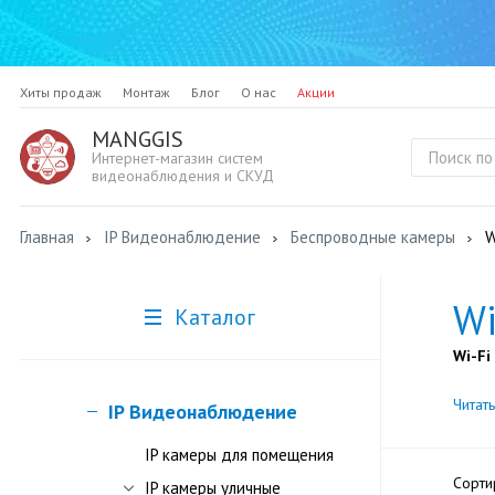
Хиты продаж
Монтаж
Блог
О нас
Акции
MANGGIS
Интернет-магазин систем
видеонаблюдения и СКУД
Главная
IP Видеонаблюдение
Беспроводные камеры
W
Wi
Каталог
Wi-Fi
Читат
IP Видеонаблюдение
IP камеры для помещения
Сорти
IP камеры уличные