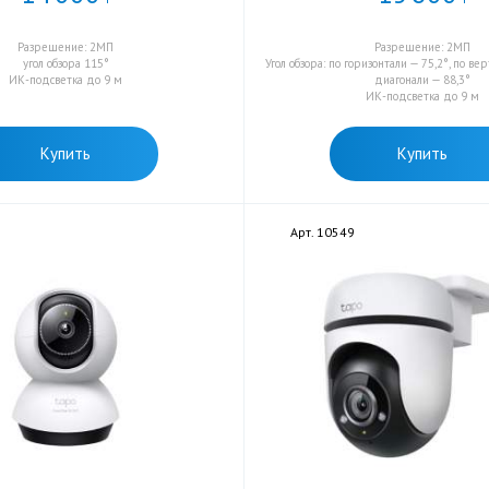
Разрешение: 2МП
Разрешение: 2МП
угол обзора 115°
Угол обзора: по горизонтали — 75,2°, по вер
ИК-подсветка до 9 м
диагонали — 88,3°
ИК-подсветка до 9 м
Купить
Купить
Арт. 10549