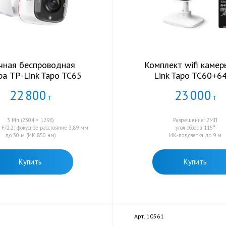
чная беспроводная
Комплект wifi камер
ра TP-Link Tapo TC65
Link Tapo TC60+6
22
800
23
000
Т
Т
3 Мп (2304 × 1296)
Разрешение: 2МП
F/2.2; фокусное расстояние 3,89 мм
угол обзора 115°
до 30 м (ИК 850 нм)
ИК-подсветка до 9 м
Купить
Купить
Арт. 10561