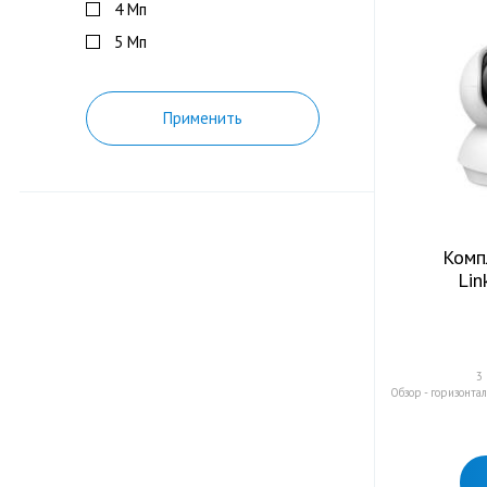
4 Мп
5 Mп
Применить
Комп
Lin
3
Обзор - горизонтал