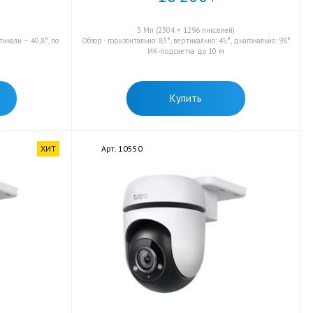
3 Мп (2304 × 1296 пикселей)
тикали — 40,8°, по
Обзор - горизонтально: 83°, вертикально: 45°, диагонально: 98°
ИК-подсветка до 10 м
Купить
ХИТ
Арт. 10550