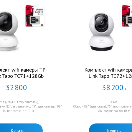
лект wifi камеры TP-
Комплект wifi камер
k Tapo TC71+128Gb
Link Tapo TC72+1
32
800
38
200
Т
Т
 Мп (2304 × 1296 пикселей)
4 Мп
ьно: 83°, вертикально: 45°, диагонально: 98°
Обзор - 88° (диагональ), 75° (горизонталь)
ИК-подсветка до 10 м
ИК-подсветка до 10 м
Купить
Купить