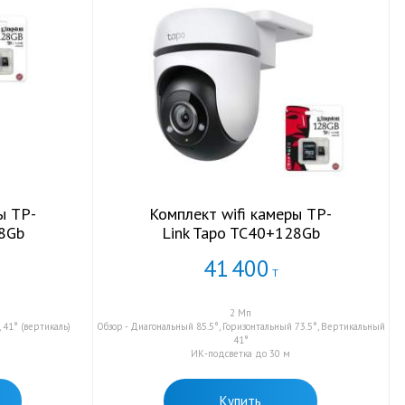
ы TP-
Комплект wifi камеры TP-
28Gb
Link Tapo TC40+128Gb
41
400
Т
2 Мп
, 41° (вертикаль)
Обзор - Диагональный 85.5°, Горизонтальный 73.5°, Вертикальный
41°
ИК-подсветка до 30 м
Купить