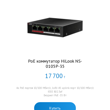
PoE коммутатор HiLook NS-
0105P-35
17
700
Т
4х PoE портов 10/100 Мбит/с, 1xRJ-45 uplink порт 10/100 Мбит/с
IEEE 802.3af
Бюджет PoE -35 Вт
Купить