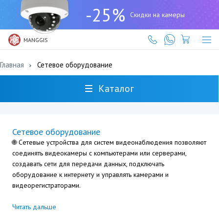
+7
-25%
(727)
Скидки на камеры
317-
61-
61
MANGGIS
Главная
Сетевое оборудование
Каталог
Сетевое оборудование
🌐 Сетевые устройства для систем видеонаблюдения позволяют
соединять видеокамеры с компьютерами или серверами,
создавать сети для передачи данных, подключать
оборудование к интернету и управлять камерами и
видеорегистраторами.
Читать дальше