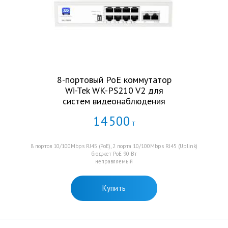
8-портовый PoE коммутатор
Wi-Tek WK-PS210 V2 для
систем видеонаблюдения
14
500
Т
8 портов 10/100Mbps RJ45 (PoE), 2 порта 10/100Mbps RJ45 (Uplink)
бюджет PoE 90 Вт
неправляемый
Купить