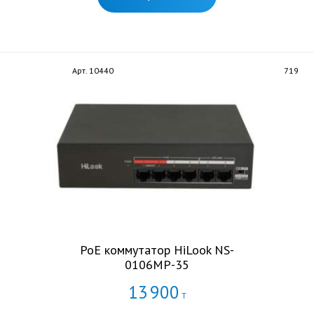
Арт. 10440
719
PoE коммутатор HiLook NS-
0106MP-35
13
900
Т