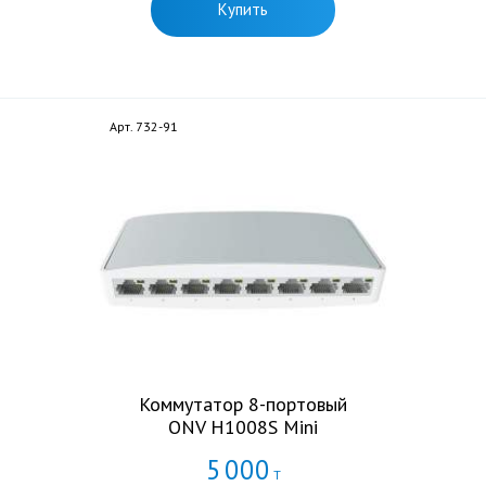
Купить
Арт. 732-91
Коммутатор 8-портовый
ONV H1008S Mini
5
000
Т