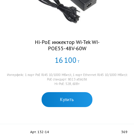
Hi-PoE инжектор Wi-Tek WI-
POE55-48V-60W
16
100
Т
Интерфейс: 1 порт PoE RJ45 10/1000 Мбит/с, 1 порт Ethernet RJ45 10/1000 Мбит/с
PoE стандарт: 802.3 af/at/bt
Hi-PoE: 52В, 60Вт
Купить
Арт. 132-14
369