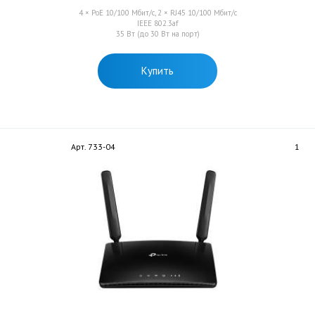
4 × PoE 10/100 Мбит/с, 2 × RJ45 10/100 Мбит/с
IEEE 802.3af
35 Вт (до 30 Вт на порт)
Купить
Арт. 733-04
1