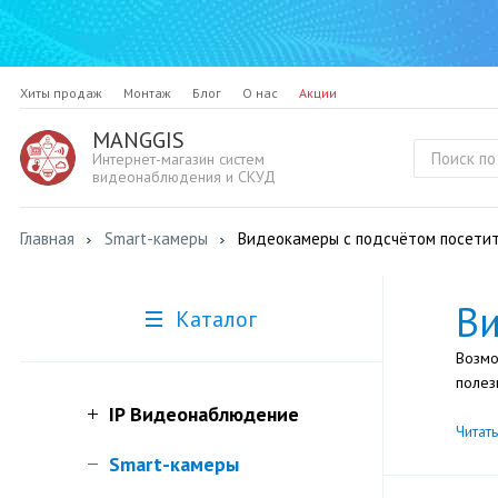
Хиты продаж
Монтаж
Блог
О нас
Акции
MANGGIS
Интернет-магазин систем
видеонаблюдения и СКУД
Главная
Smart-камеры
Видеокамеры с подсчётом посети
Ви
Каталог
Возмо
полез
IP Видеонаблюдение
Читат
Smart-камеры