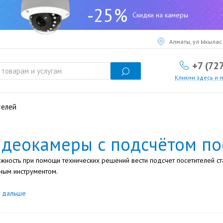
-25%
Скидки на камеры
Алматы, ул Ыкылас 
+7 (72
Кликни здесь и 
телей
деокамеры с подсчётом по
жность при помощи технических решений вести подсчет посетителей с
ным инструментом.
ь дальше