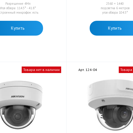
Разрешение 4Мп
2560 × 1440
Угол обзора: 114.5° - 41.8°
подсветка 6 метров
строенный микрофон: есть
угол обзора 104.5°
Купить
Купить
Товара нет в наличии
Арт. 124-04
Товара