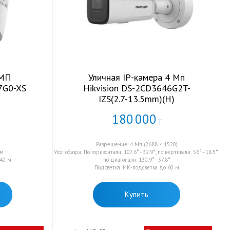
4МП
Уличная IP-камера 4 Мп
7G0-XS
Hikvision DS-2CD3646G2T-
IZS(2.7-13.5mm)(H)
180
000
Т
Разрешение: 4 Мп (2688 × 1520)
мм
Угол обзора: По горизонтали: 107.6°–32.9°, по вертикали: 56°–18.5°,
 40 м
по диагонали: 130.9°–37.8°
Подсветка: ИК-подсветка до 60 м
Купить