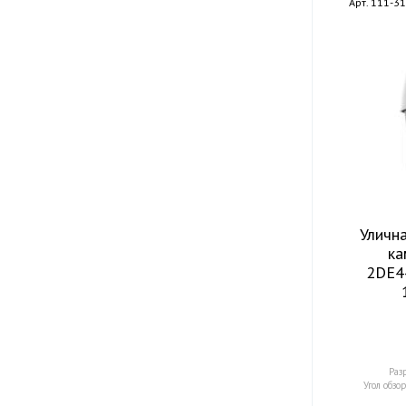
Арт. 111-3
Уличн
ка
2DE4
Раз
Угол обзор