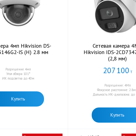
ера 4мп Hikvision DS-
Сетевая камера 
146G2-IS (H) 2.8 мм
Hikvision IDS-2CD734
(2,8 мм)
207
100
Разрешение 4мп
Т
Угол обзора 101°
ИК подсветка до 40м
Разрешение: 4Мп
Фокусное расстояние: 2.8
Дальность ИК-диапазона: до
Купить
Купить