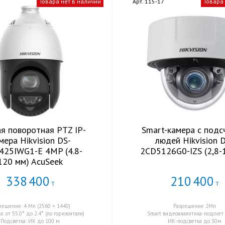
1
Товара нет в наличии
Арт. 115-17
Товара
ая поворотная PTZ IP-
Smart-камера с под
мера Hikvision DS-
людей Hikvision 
425IWG1-E 4MP (4.8-
2CD5126G0-IZS (2,8-
120 мм) AcuSeek
338
400
210
400
Т
Т
решение: 4 Мп (2560 × 1440)
Разрешение 2Мп
а: от 55.0° до 2.4° (по горизонтали)
Smart видеоаналитика-подсче
Подсветка: ИК до 100 м
ИК-подсветка до 30м