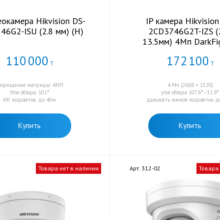
еокамера Hikvision DS-
IP камера Hikvision
46G2-ISU (2.8 мм) (H)
2CD3746G2T-IZS (2
13.5мм) 4Мп DarkFi
110
000
172
100
Т
Т
азрешение матрицы: 4МП
4 Мп (2688 × 1520)
Угол обзора: 101°
угол обзора 107.6°–32.9°
ИК подсветка: до 40м
дальность ночной подсветки д
Купить
Купить
Товара нет в наличии
Арт. 312-02
Товара