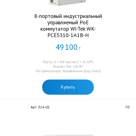
8-портовый индустриальный
управляемый PoE
коммутатор Wi-Tek WK-
PCES310-1A1B-H
49
100
Т
Порты: 8 × PoE-портов 2 × SC/UPC
Бюджет PoE: 110 Вт
Тип коммутатора: Управляемый (Easy Smart)
Купить
Арт. 324-01
70