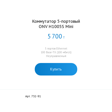
Коммутатор 5-портовый
ONV H1005S Mini
5
700
Т
5 портов Ethernet
100 Base-TX (100 мбит/с)
Неуправляемый
Купить
Арт. 732-91