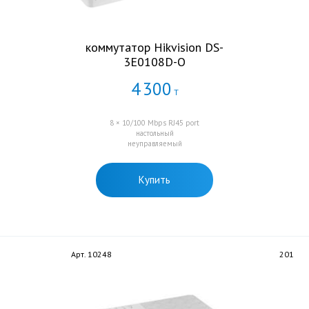
коммутатор Hikvision DS-
3E0108D-O
4
300
Т
8 × 10/100 Mbps RJ45 port
настольный
неуправляемый
Купить
Арт. 10248
201