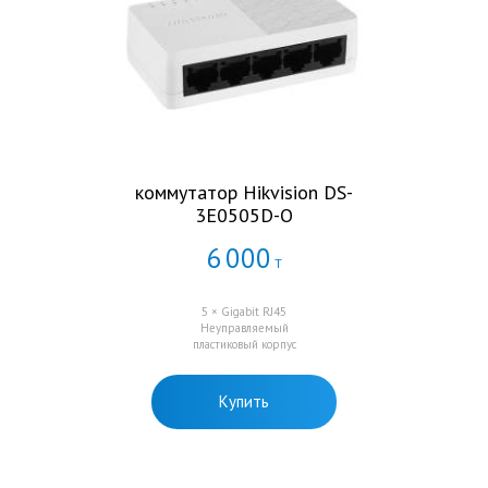
коммутатор Hikvision DS-
3E0505D-O
6
000
Т
5 × Gigabit RJ45
Неуправляемый
пластиковый корпус
Купить