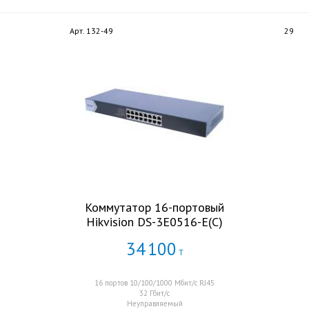
Арт. 132-49
29
Коммутатор 16-портовый
Hikvision DS-3E0516-E(C)
34
100
Т
16 портов 10/100/1000 Мбит/с RJ45
32 Гбит/с
Неуправляемый