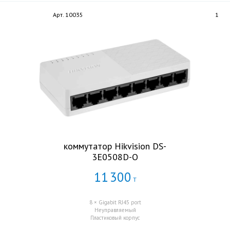
Арт. 10035
1
коммутатор Hikvision DS-
3E0508D-O
11
300
Т
8 × Gigabit RJ45 port
Неуправляемый
Пластиковый корпус