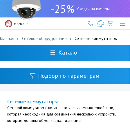
+7
-25%
(727)
Скидки на камеры
317-
61-
61
MANGGIS
Главная
Сетевое оборудование
Сетевые коммутаторы
Каталог
Подбор по параметрам
Сетевые коммутаторы
Сетевой коммутатор (свитч) – это часть компьютерной сети,
которая необходима для соединения нескольких устройств,
которые должны обмениваться данными.