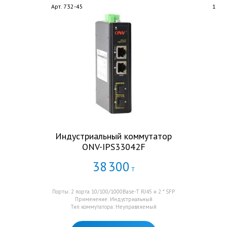
Арт. 732-45
1
Индустриальный коммутатор
ONV-IPS33042F
38
300
Т
Порты: 2 порта 10/100/1000Base-T RJ45 и 2 * SFP
Применение: Индустриальный
Тип коммутатора: Неуправляемый