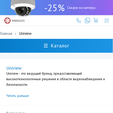
+7
-25%
(727)
Скидки на камеры
317-
61-
61
MANGGIS
Главная
Uniview
Каталог
Uniview
Uniview - это ведущий бренд, предоставляющий
высокотехнологичные решения в области видеонаблюдения и
безопасности.
Читать дальше