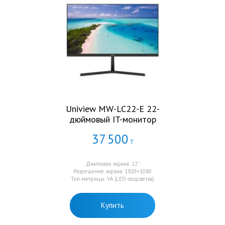
Uniview MW-LC22-E 22-
дюймовый IT-монитор
37
500
Т
Диагональ экрана: 22"
Разрешение экрана: 1920×1080
Тип матрицы: VA (LED-подсветка)
Купить