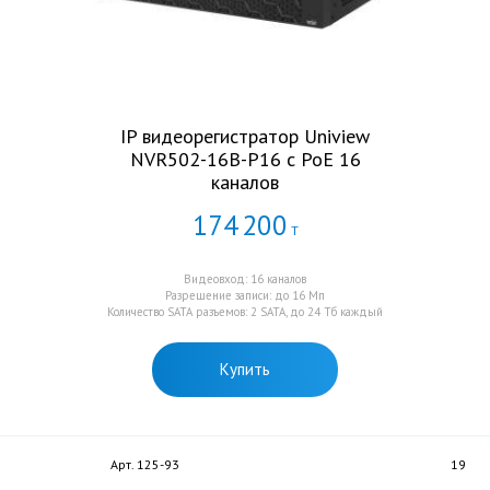
IP видеорегистратор Uniview
NVR502-16B-P16 с PoE 16
каналов
174
200
Т
Видеовход: 16 каналов
Разрешение записи: до 16 Мп
Количество SATA разъемов: 2 SATA, до 24 Тб каждый
Купить
Арт. 125-93
19