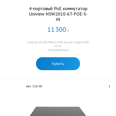
4-портовый PoE коммутатор
Uniview NSW2010-6T-POE-S-
IN
11
300
Т
6 портов 10/100 Мбит/с RJ45 (из них 4 порта PoE)
60 Вт
Неуправляемый
Купить
Арт. 116-02
1