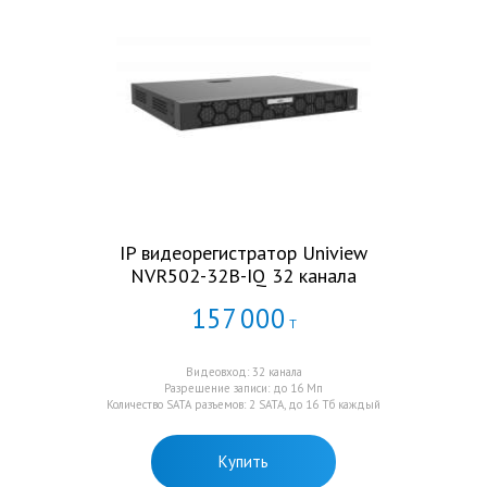
IP видеорегистратор Uniview
NVR502-32B-IQ 32 канала
157
000
Т
Видеовход: 32 канала
Разрешение записи: до 16 Мп
Количество SATA разъемов: 2 SATA, до 16 Тб каждый
Купить