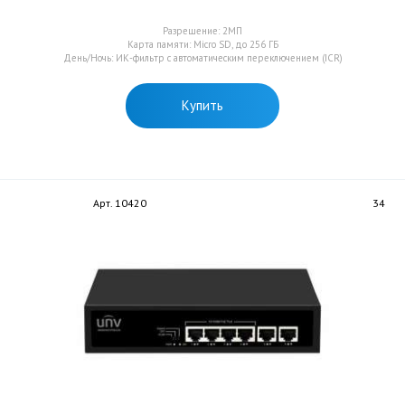
Разрешение: 2МП
Карта памяти: Micro SD, до 256 ГБ
День/Ночь: ИК-фильтр с автоматическим переключением (ICR)
Купить
Арт. 10420
34