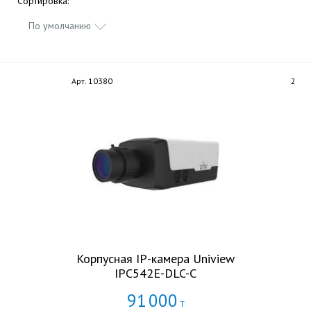
Сортировка:
По умолчанию
Арт. 10380
2
Корпусная IP-камера Uniview
IPC542E-DLC-C
91
000
Т