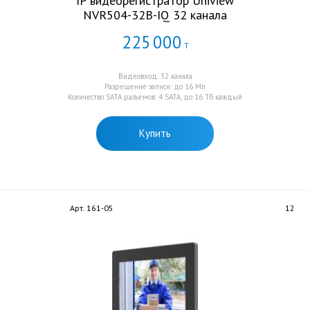
IP видеорегистратор Uniview
NVR504-32B-IQ 32 канала
225
000
Т
Видеовход: 32 канала
Разрешение записи: до 16 Мп
Количество SATA разъемов: 4 SATA, до 16 Тб каждый
Купить
Арт. 161-05
12