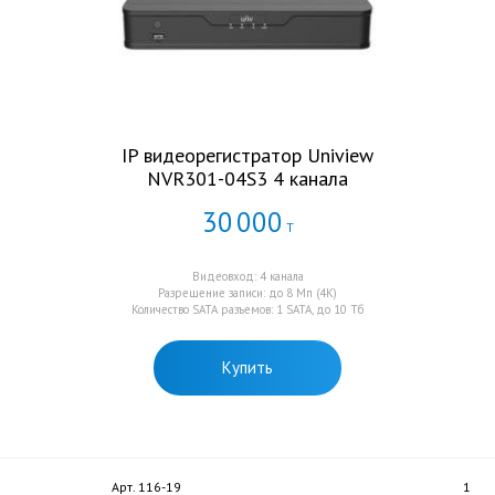
IP видеорегистратор Uniview
NVR301-04S3 4 канала
30
000
Т
Видеовход: 4 канала
Разрешение записи: до 8 Мп (4K)
Количество SATA разъемов: 1 SATA, до 10 Тб
Купить
Арт. 116-19
1