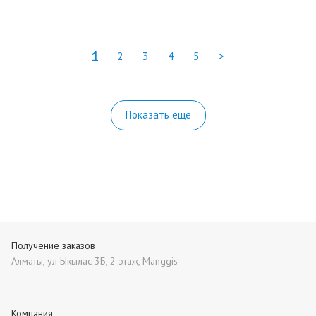
1
2
3
4
5
>
Показать ещё
Получение заказов
Алматы, ул Ыкылас 3Б, 2 этаж, Manggis
Компания