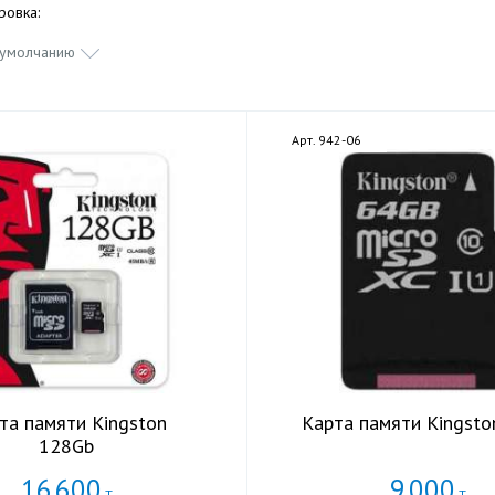
ровка:
 умолчанию
5
Арт. 942-06
та памяти Kingston
Карта памяти Kingst
128Gb
16
600
9
000
Т
Т