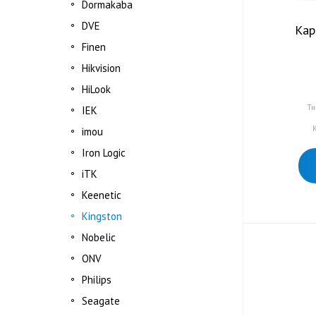
Dormakabа
DVE
Кар
Finen
Hikvision
HiLook
Ти
IEK
К
imou
Iron Logic
iTK
Keenetic
Kingston
Nobelic
ONV
Philips
Seagate