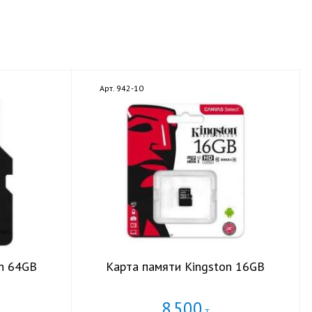
Арт. 942-10
on 64GB
Карта памяти Kingston 16GB
8
500
Т