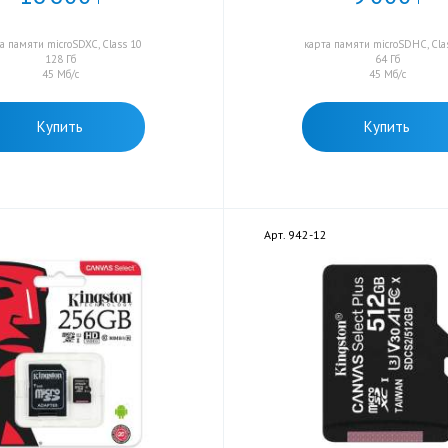
а памяти microSDXC, Class 10
карта памяти microSDHC, Cla
128 Гб
64 Гб
45 Мб/с
45 Мб/с
Купить
Купить
1
Арт. 942-12