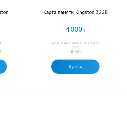
ston
Карта памяти Kingston 32GB
4
000
Т
DXC
карта памяти microSDHC, Class 10
32 Гб
3
45 Мб/с
Купить