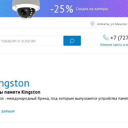
-25%
Скидки на камеры
Алматы, ул Ыкылас 
+7 (72
Кликни здесь и 
ngston
ы памяти Kingston
ton - международный бренд, под которым выпускаются устройства памят
ь дальше