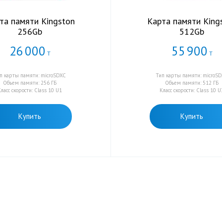
та памяти Kingston
Карта памяти King
256Gb
512Gb
26
000
55
900
Т
Т
п карты памяти: microSDXC
Тип карты памяти: microS
Объем памяти: 256 ГБ
Объем памяти: 512 ГБ
ласс скорости: Class 10 U1
Класс скорости: Class 10 U
Купить
Купить