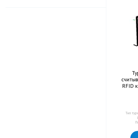
Ту
считыв
RFID 
Тип тур
П