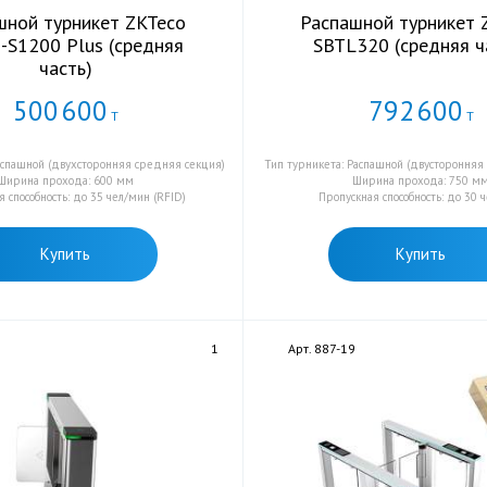
шной турникет ZKTeco
Распашной турникет 
n-S1200 Plus (средняя
SBTL320 (средняя ч
часть)
500
600
792
600
Т
Т
аспашной (двухсторонняя средняя секция)
Тип турникета: Распашной (двусторонняя
Ширина прохода: 600 мм
Ширина прохода: 750 м
 способность: до 35 чел/мин (RFID)
Пропускная способность: до 30 
Купить
Купить
7
1
Арт. 887-19