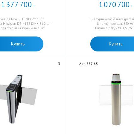
1
377
700
1
070
700
Т
Т
икет ZKTeco SBTL700 Pro 1 шт
Тип турникета: калитка (расп
ы Hikvision DS-K1T342MX-E1 2 шт
Ширина прохода: 650 м
 для открытия турникета 1 шт
Питание: 110/220 В, 50/60
Купить
Купить
3
Арт. 887-63