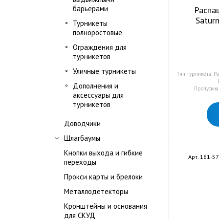
барьерами
Распа
Satur
Турникеты
полноростовые
Ограждения для
турникетов
Уличные турникеты
Тип турникета: Р
Дополнения и
Пропускная
аксессуары для
турникетов
Доводчики
Шлагбаумы
Кнопки выхода и гибкие
Арт. 161-5
переходы
Прокси карты и брелоки
Металлодетекторы
Кронштейны и основания
для СКУД