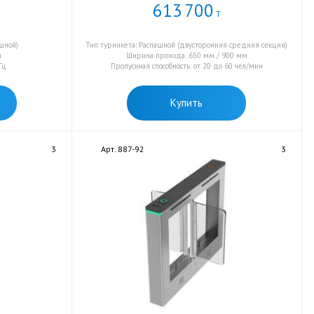
613
700
Т
ашной)
Тип турникета: Распашной (двусторонняя средняя секция)
м
Ширина прохода: 650 мм / 900 мм
Гц
Пропускная способность: от 20 до 60 чел/мин
Купить
3
Арт. 887-92
3