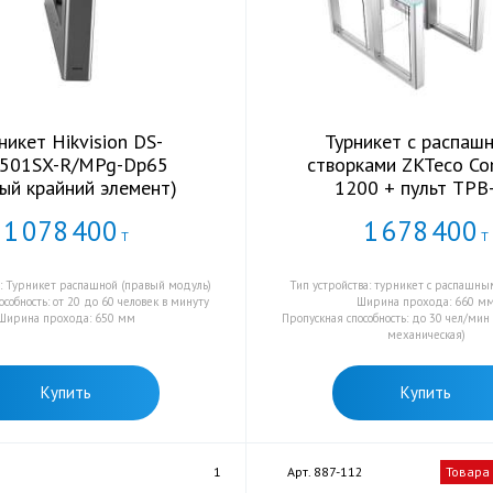
никет Hikvision DS-
Турникет с распаш
501SX-R/MPg-Dp65
створками ZKTeco Co
вый крайний элемент)
1200 + пульт TPB
1
078
400
1
678
400
Т
Т
а: Турникет распашной (правый модуль)
Тип устройства: турникет с распашн
особность: от 20 до 60 человек в минуту
Ширина прохода: 660 м
Ширина прохода: 650 мм
Пропускная способность: до 30 чел/мин
механическая)
Купить
Купить
1
Арт. 887-112
Товара