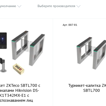
 умолчанию
Выберите производителя
Арт. 887-81
кет ZKTeco SBTL700 с
Турникет-калитка Z
налами Hikvision DS-
SBTL700
K1T342MX-E1 с
спознаванием лиц