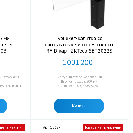
ными
Турникет-калитка со
met S-
считывателями отпечатков и
-03
RFID карт ZKTeco SBT2022S
1
001
200
Т
ыми створками
Тип турникета: однопроходной
м
Ширина прохода: 800 мм
 (максимальная
Питание: AC 100В/220В, 50/60Гц
Купить
 нет в наличии
Арт. 10387
Товара нет в наличии