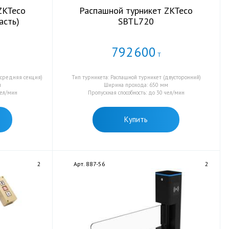
ZKTeco
Распашной турникет ZKTeco
асть)
SBTL720
792
600
Т
 средняя секция)
Тип турникета: Распашной турникет (двусторонний)
м
Ширина прохода: 650 мм
чел/мин
Пропускная способность: до 30 чел/мин
Купить
2
Арт. 887-56
2