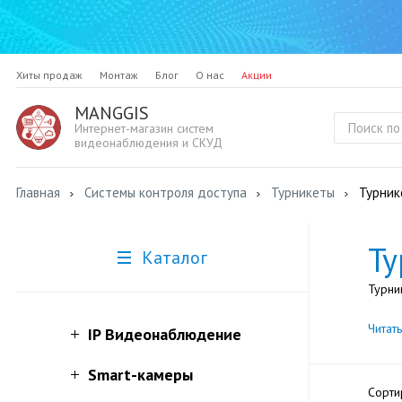
Хиты продаж
Монтаж
Блог
О нас
Акции
MANGGIS
Интернет-магазин систем
видеонаблюдения и СКУД
Главная
Системы контроля доступа
Турникеты
Турник
Ту
Каталог
Турни
Читат
IP Видеонаблюдение
Smart-камеры
Сорти