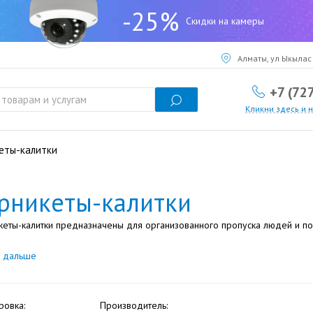
-25%
Скидки на камеры
Алматы, ул Ыкылас 
+7 (72
Кликни здесь и 
еты-калитки
рникеты-калитки
кеты-калитки предназначены для организованного пропуска людей и п
ь дальше
ровка:
Производитель: