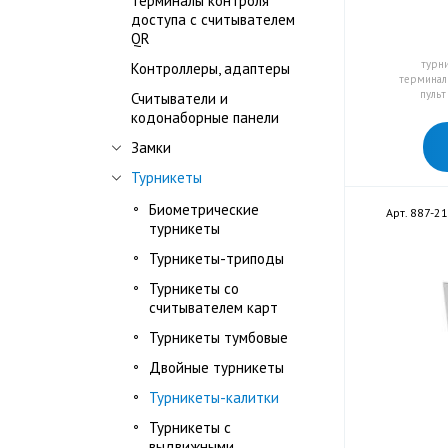
Терминалы контроля
доступа с считывателем
QR
турн
Контроллеры, адаптеры
терминал
пульт
Считыватели и
кодонаборные панели
Замки
Турникеты
Биометрические
Арт. 887-21
турникеты
Турникеты-триподы
Турникеты со
считывателем карт
Турникеты тумбовые
Двойные турникеты
Турникеты-калитки
Турникеты с
выдвижными