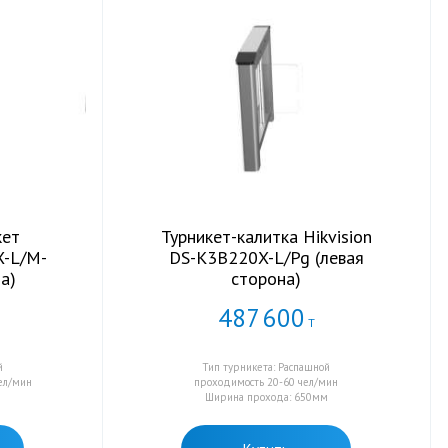
кет
Турникет-калитка Hikvision
X-L/M-
DS-K3B220X-L/Pg (левая
а)
сторона)
487
600
Т
й
Тип турникета: Распашной
чел/мин
проходимость 20-60 чел/мин
м
Ширина прохода: 650мм