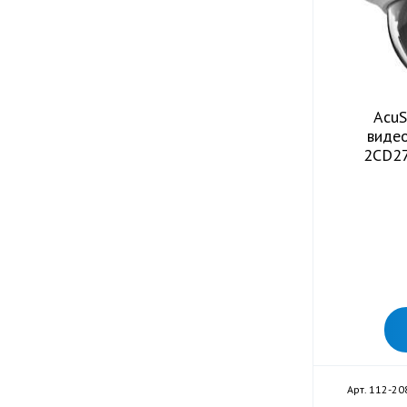
AcuS
видео
2CD27
Арт. 112-20