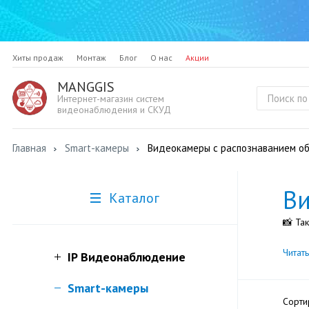
Хиты продаж
Монтаж
Блог
О нас
Акции
MANGGIS
Интернет-магазин систем
видеонаблюдения и СКУД
Главная
Smart-камеры
Видеокамеры с распознаванием о
Ви
Каталог
📸 Та
Читат
IP Видеонаблюдение
Smart-камеры
Сорти