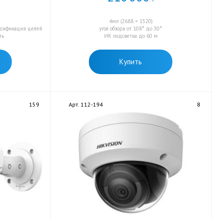
4мп (2688 × 1520)
ссификация целей
угол обзора от 108° до 30°
ть
ИК подсветка до 60 м
Купить
159
Арт. 112-194
8