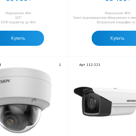
Разрешение 4Мп
Разрешение 4Мп
103°
Smart видеоаналитика-обнаружение и кла
EXIR-подсветка до 40м
Встроенный микрофон: ес
Купить
Купить
4
1
Арт. 112-221