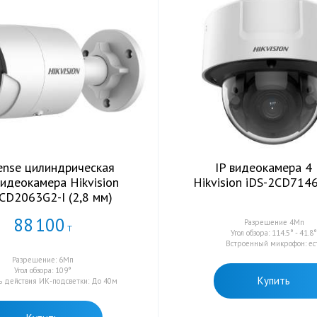
ense цилиндрическая
IP видеокамера 4
идеокамера Hikvision
Hikvision iDS-2CD714
CD2063G2-I (2,8 мм)
88
100
Разрешение 4Мп
Т
Угол обзора: 114.5° - 41.8
Встроенный микрофон: ес
Разрешение: 6Мп
Угол обзора: 109°
Купить
ь действия ИК-подсветки: До 40м