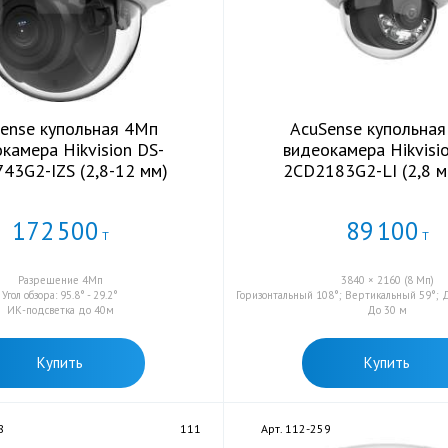
ense купольная 4Мп
AcuSense купольна
камера Hikvision DS-
видеокамера Hikvisi
43G2-IZS (2,8-12 мм)
2CD2183G2-LI (2,8 м
172
500
89
100
Т
Т
Разрешение 4Мп
3840 × 2160 (8 Мп)
Угол обзора: 95.8° - 29.2°
Горизонтальный 108°; Вертикальный 59°; 
ИК-подсветка до 40м
До 30 м
Купить
Купить
8
111
Арт. 112-259