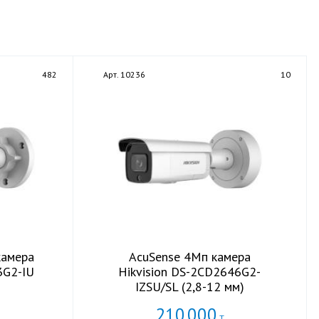
482
Арт. 10236
10
камера
AcuSense 4Мп камера
3G2-IU
Hikvision DS-2CD2646G2-
IZSU/SL (2,8-12 мм)
210
000
Т