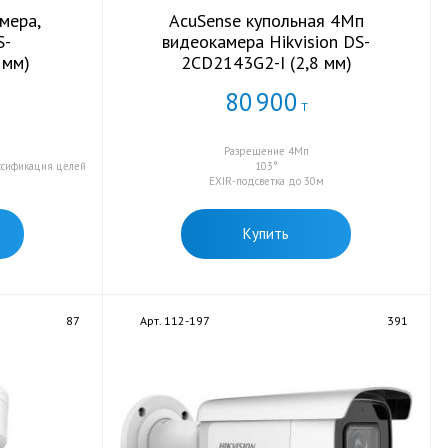
мера,
AcuSense купольная 4Мп
S-
видеокамера Hikvision DS-
 мм)
2CD2143G2-I (2,8 мм)
80
900
Т
Разрешение 4Мп
ссификация целей
103°
EXIR-подсветка до 30м
Купить
87
Арт. 112-197
391