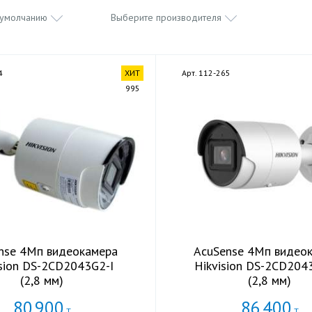
 умолчанию
Выберите производителя
4
ХИТ
Арт. 112-265
995
nse 4Мп видеокамера
AcuSense 4Мп видео
ision DS-2CD2043G2-I
Hikvision DS-2CD204
(2,8 мм)
(2,8 мм)
80
900
86
400
Т
Т