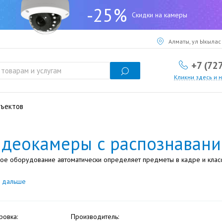
-25%
Скидки на камеры
Алматы, ул Ыкылас 
+7 (72
Кликни здесь и 
бъектов
деокамеры с распознавани
кое оборудование автоматически определяет предметы в кадре и клас
ь дальше
ровка:
Производитель: