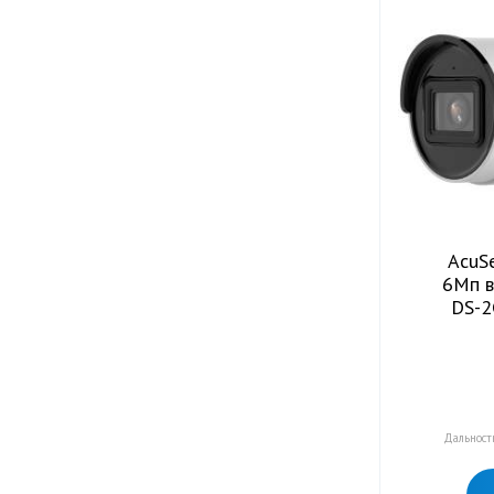
AcuS
6Мп в
DS-2
Дальност