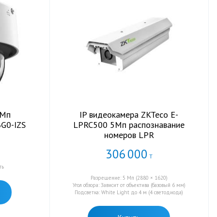
 Мп
IP видеокамера ZKTeco E-
6G0-IZS
LPRC500 5Мп распознавание
номеров LPR
306
000
Т
°
ть
Разрешение: 5 Мп (2880 × 1620)
Угол обзора: Зависит от объектива (базовый 6 мм)
Подсветка: White Light до 4 м (4 светодиода)