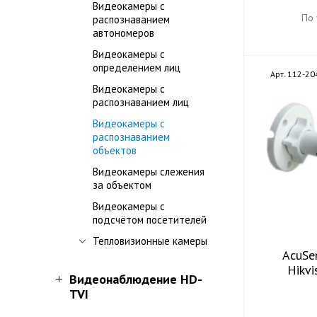
Видеокамеры с
По
распознаванием
автономеров
Видеокамеры с
определением лиц
Арт. 112-20
Видеокамеры с
распознаванием лиц
Видеокамеры с
распознаванием
объектов
Видеокамеры слежения
за объектом
Видеокамеры с
подсчётом посетителей
Тепловизионные камеры
AcuSe
Hikv
Видеонаблюдение HD-
TVI