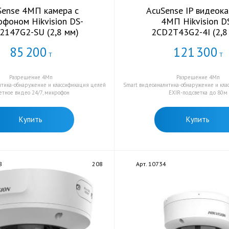
Sense 4МП камера с
AcuSense IP видеока
офоном Hikvision DS-
4МП Hikvision D
2147G2-SU (2,8 мм)
2CD2T43G2-4I (2,8
85
200
121
300
Т
Т
Разрешение 4Мп
Разрешение 4Мп
итика-обнаружение и классификация целей
Smart видеоаналитика-обнаружение и кла
етное видео 24/7, микрофон
EXIR-подсветка до 80м
Купить
Купить
8
208
Арт. 10734