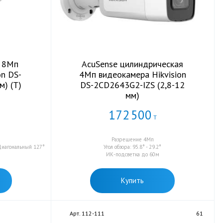
я 8Мп
AcuSense цилиндрическая
on DS-
4Мп видеокамера Hikvision
м) (T)
DS-2CD2643G2-IZS (2,8-12
мм)
172
500
Т
Разрешение 4Мп
Диагональный 127°
Угол обзора: 95.8° - 29.2°
ИК-подсветка до 60м
Купить
Арт. 112-111
61