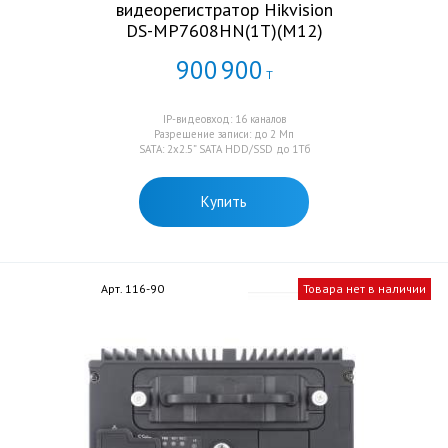
видеорегистратор Hikvision
DS-MP7608HN(1T)(M12)
900
900
Т
IP-видеовход: 16 каналов
Разрешение записи: до 2 Mп
SATA: 2x2.5” SATA HDD/SSD до 1Тб
Купить
Арт. 116-90
Товара нет в наличии