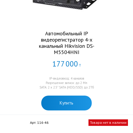
Автомобильный IP
видеорегистратор 4-х
канальный Hikvision DS-
M5504HNI
177
000
Т
IP-видеовход: 4 каналов
Разрешение записи: до 2 Mп
SATA: 2 x 2.5” SATA (HDD/SSD) до 2Тб
Купить
Арт. 116-46
Товара нет в наличии