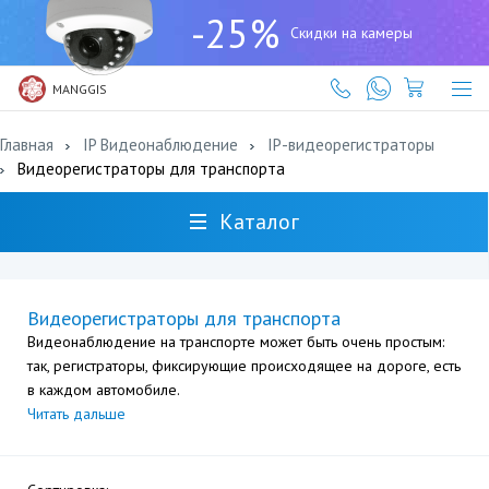
+7
-25%
(727)
Скидки на камеры
317-
61-
61
MANGGIS
Главная
IP Видеонаблюдение
IP-видеорегистраторы
Видеорегистраторы для транспорта
Каталог
Видеорегистраторы для транспорта
Видеонаблюдение на транспорте может быть очень простым:
так, регистраторы, фиксирующие происходящее на дороге, есть
в каждом автомобиле.
Читать дальше