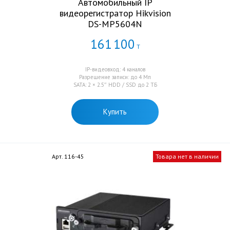
Автомобильный IP
видеорегистратор Hikvision
DS-MP5604N
161
100
Т
IP-видеовход: 4 каналов
Разрешение записи: до 4 Mп
SATA: 2 × 2.5″ HDD / SSD до 2 ТБ
Купить
Арт. 116-45
Товара нет в наличии