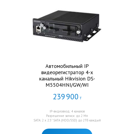
Автомобильный IP
видеорегистратор 4-х
канальный Hikvision DS-
M5504HNI/GW/WI
239
900
Т
IP-видеовход: 4 каналов
Разрешение записи: до 2 Mп
SATA: 2 x 2.5” SATA (HDD/SSD) до 2Тб каждый