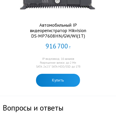
Автомобильный IP
видеорегистратор Hikvision
DS-MP7608HN/GW/WI(1T)
916
700
Т
IP-видеовход: 16 каналов
Разрешение записи: до 2 Mп
SATA: 2x2.5” SATA HDD/SSD до 1Тб
Купить
Вопросы и ответы