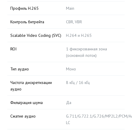
Профиль H.265
Main
Контроль битрейта
CBR, VBR
Scalable Video Coding (SVC)
H.264 и H.265
ROI
1 фиксированная зона
(основной поток)
Тип аудио
Моно
Частота дискретизации
8 кГц / 16 кГц
аудио
Фильтрация шума
Да
Сжатие аудио
G.711/G.722.1/G.726/MP2L2/PCM/A
LC