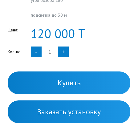
угол обзора 180°
подсветка до 30 м
120
000
Т
Цена:
-
+
Кол-во:
Купить
Заказать установку