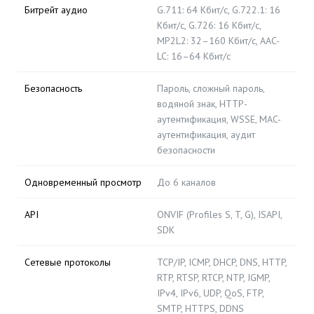
Битрейт аудио
G.711: 64 Кбит/с, G.722.1: 16
Кбит/с, G.726: 16 Кбит/с,
MP2L2: 32–160 Кбит/с, AAC-
LC: 16–64 Кбит/с
Безопасность
Пароль, сложный пароль,
водяной знак, HTTP-
аутентификация, WSSE, MAC-
аутентификация, аудит
безопасности
Одновременный просмотр
До 6 каналов
API
ONVIF (Profiles S, T, G), ISAPI,
SDK
Сетевые протоколы
TCP/IP, ICMP, DHCP, DNS, HTTP,
RTP, RTSP, RTCP, NTP, IGMP,
IPv4, IPv6, UDP, QoS, FTP,
SMTP, HTTPS, DDNS