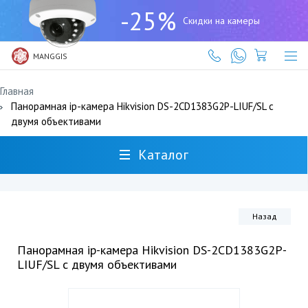
+7
-25%
(727)
Скидки на камеры
317-
61-
61
MANGGIS
Главная
Панорамная ip-камера Hikvision DS-2CD1383G2P-LIUF/SL с
двумя объективами
Каталог
Назад
Панорамная ip-камера Hikvision DS-2CD1383G2P-
LIUF/SL с двумя объективами