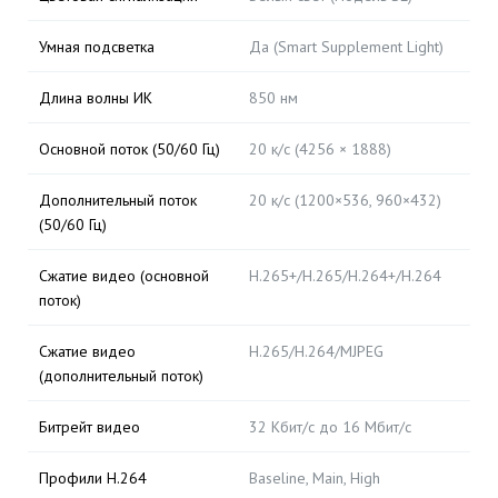
Умная подсветка
Да (Smart Supplement Light)
Длина волны ИК
850 нм
Основной поток (50/60 Гц)
20 к/с (4256 × 1888)
Дополнительный поток
20 к/с (1200×536, 960×432)
(50/60 Гц)
Сжатие видео (основной
H.265+/H.265/H.264+/H.264
поток)
Сжатие видео
H.265/H.264/MJPEG
(дополнительный поток)
Битрейт видео
32 Кбит/с до 16 Мбит/с
Профили H.264
Baseline, Main, High