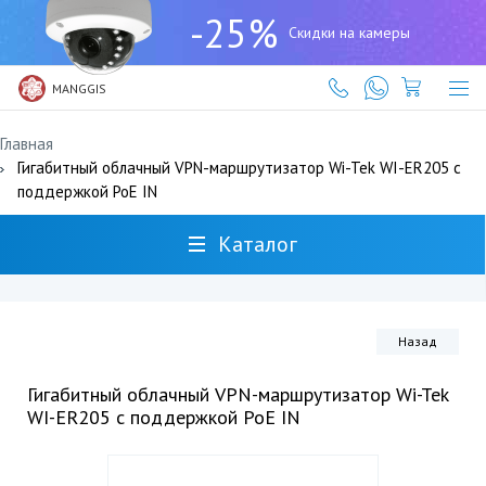
+7
-25%
(727)
Скидки на камеры
317-
61-
61
MANGGIS
Главная
Гигабитный облачный VPN-маршрутизатор Wi-Tek WI-ER205 с
поддержкой PoE IN
Каталог
Назад
Гигабитный облачный VPN-маршрутизатор Wi-Tek
WI-ER205 с поддержкой PoE IN