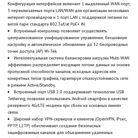
Конфигурация интерфейсов включает 1 выделенный WAN-порт,
3 переключаемых порта LAN/WAN для организации нескольких
интернет-провайдеров и 1 порт LAN с поддержкой питания по
витой паре стандарта 802.3af/at PoE+ IN.
Встроенный контроллер позволяет осуществлять
централизованное унифицированное управление, бесшовную
настройку и автоматическое обновление до 32 беспроводных
точек доступа (AP) Wi-Tek.
Интеллектуальная система балансировки нагрузки Multi-WAN
эффективно распределяет входящие потоки данных на основе
пропускной способности каналов, исходных адресов или
конкретных типов трафика, гарантируя отказоустойчивость сети
в режиме Active/Standby.
Встроенный порт USB 2.0 поддерживает технологию USB
Tethering, позволяя использовать Android-смартфон в качестве
резервного 4G/LTE-модема при сбоях на основных линиях
связи.
Широкий набор VPN-серверов и клиентов (OpenVPN, IPsec,
PPTP, L2TP) обеспечивает создание безопасных
зашифрованных каналов для объединения удаленных