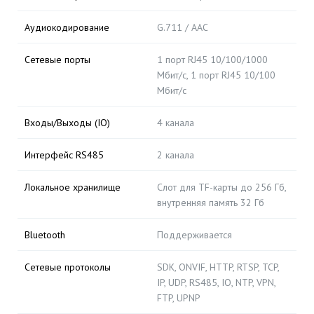
Аудиокодирование
G.711 / AAC
Сетевые порты
1 порт RJ45 10/100/1000
Мбит/с, 1 порт RJ45 10/100
Мбит/с
Входы/Выходы (IO)
4 канала
Интерфейс RS485
2 канала
Локальное хранилище
Слот для TF-карты до 256 Гб,
внутренняя память 32 Гб
Bluetooth
Поддерживается
Сетевые протоколы
SDK, ONVIF, HTTP, RTSP, TCP,
IP, UDP, RS485, IO, NTP, VPN,
FTP, UPNP