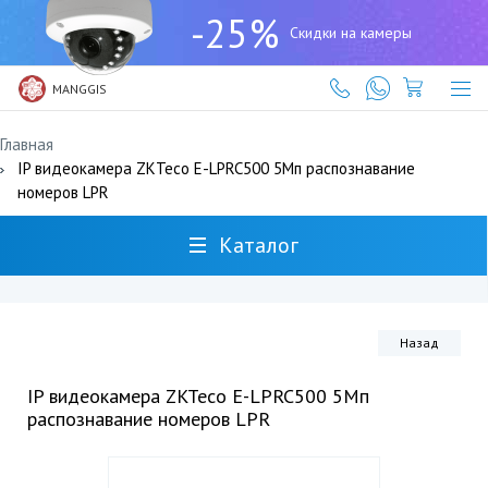
+7
-25%
(727)
Скидки на камеры
317-
61-
61
MANGGIS
Главная
IP видеокамера ZKTeco E-LPRC500 5Мп распознавание
номеров LPR
Каталог
Назад
IP видеокамера ZKTeco E-LPRC500 5Мп
распознавание номеров LPR