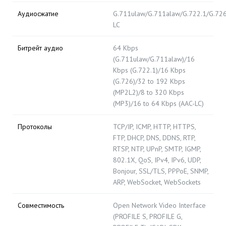
Аудиосжатие
G.711ulaw/G.711alaw/G.722.1/G.7
LC
Битрейт аудио
64 Kbps
(G.711ulaw/G.711alaw)/16
Kbps (G.722.1)/16 Kbps
(G.726)/32 to 192 Kbps
(MP2L2)/8 to 320 Kbps
(MP3)/16 to 64 Kbps (AAC-LC)
Протоколы
TCP/IP, ICMP, HTTP, HTTPS,
FTP, DHCP, DNS, DDNS, RTP,
RTSP, NTP, UPnP, SMTP, IGMP,
802.1X, QoS, IPv4, IPv6, UDP,
Bonjour, SSL/TLS, PPPoE, SNMP,
ARP, WebSocket, WebSockets
Совместимость
Open Network Video Interface
(PROFILE S, PROFILE G,