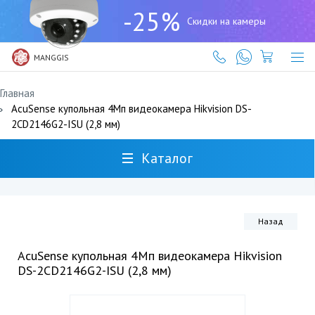
+7
-25%
(727)
Скидки на камеры
317-
61-
61
MANGGIS
Главная
AcuSense купольная 4Мп видеокамера Hikvision DS-
2CD2146G2-ISU (2,8 мм)
Каталог
Назад
AcuSense купольная 4Мп видеокамера Hikvision
DS-2CD2146G2-ISU (2,8 мм)