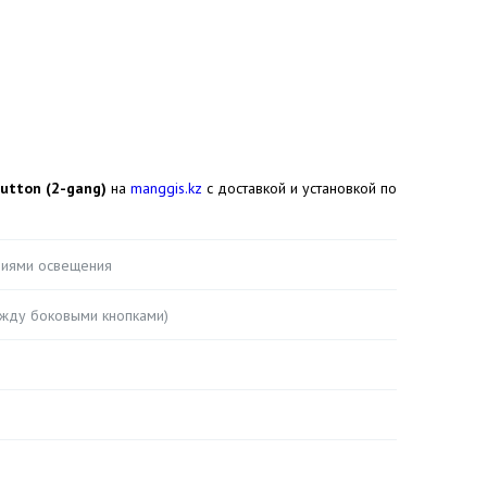
utton (2-gang)
на
manggis.kz
с доставкой и установкой по
ниями освещения
ежду боковыми кнопками)