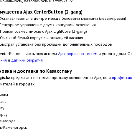
иональность, безопасность и эстетика. 💡
мущества Ajax CenterButton (2-gang)
 Устанавливается в центре между боковыми кнопками (левая/правая)
 Сенсорное управление двумя контурами освещения
 Полная совместимость с Ajax LightCore (2-gang)
 Стильный белый корпус с индикацией касания
 Быстрая установка без прокладки дополнительных проводов
CenterButton — часть экосистемы
Ajax охранных систем
и умного дома. О
ения
и
датчики открытия
.
новка и доставка по Казахстану
is.kz
предлагает не только продажу компонентов Ajax, но и
профессио
чателей в городах:
маты
тана
тау
ырау
зылорда
ть-Каменогорск