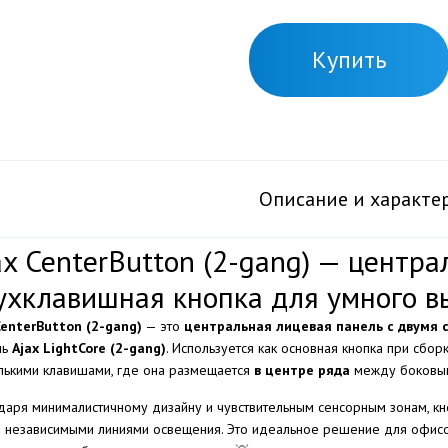
Купить
Описание и характе
ax CenterButton (2-gang) — центра
ухклавишная кнопка для умного в
CenterButton (2-gang)
— это
центральная лицевая панель с двумя
ль
Ajax LightCore (2-gang)
. Используется как основная кнопка при сбо
лькими клавишами, где она размещается
в центре ряда
между боковы
даря минималистичному дизайну и чувствительным сенсорным зонам, кн
 независимыми линиями освещения. Это идеальное решение для офисов,