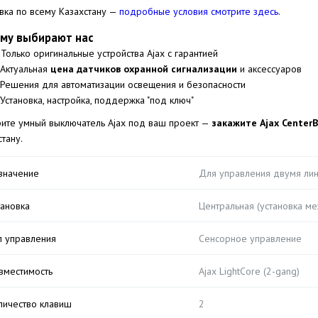
вка по всему Казахстану —
подробные условия смотрите здесь
.
му выбирают нас
 Только оригинальные устройства Ajax с гарантией
 Актуальная
цена датчиков охранной сигнализации
и аксессуаров
 Решения для автоматизации освещения и безопасности
 Установка, настройка, поддержка "под ключ"
ите умный выключатель Ajax под ваш проект —
закажите Ajax CenterB
стану.
значение
Для управления двумя ли
тановка
Центральная (установка м
п управления
Сенсорное управление
вместимость
Ajax LightCore (2-gang)
личество клавиш
2