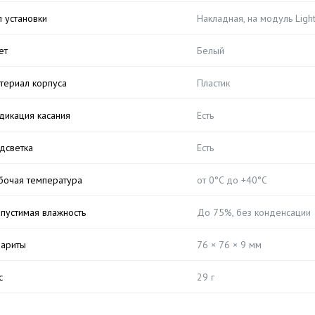
п установки
Накладная, на модуль Ligh
ет
Белый
териал корпуса
Пластик
дикация касания
Есть
дсветка
Есть
бочая температура
от 0°C до +40°C
пустимая влажность
До 75%, без конденсации
бариты
76 × 76 × 9 мм
с
29 г