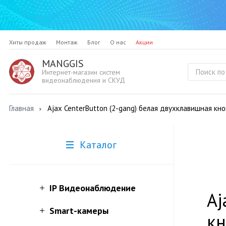
Хиты продаж
Монтаж
Блог
О нас
Акции
MANGGIS
Интернет-магазин систем
видеонаблюдения и СКУД
Главная
Ajax CenterButton (2-gang) белая двухклавишная кн
Каталог
IP Видеонаблюдение
Aj
Smart-камеры
кн