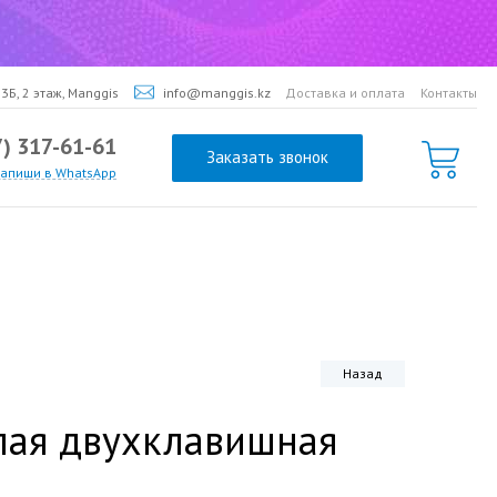
3Б, 2 этаж, Manggis
info@manggis.kz
Доставка и оплата
Контакты
7) 317-61-61
Заказать звонок
напиши в WhatsApp
Назад
елая двухклавишная