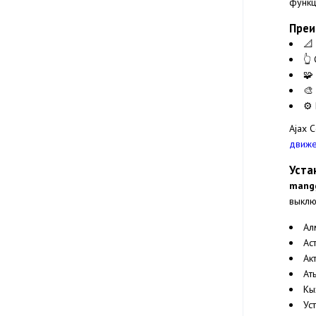
функц
Преи
📐
👆
🧩
🎨
⚙️
Ajax 
движ
Уста
mangg
выклю
Ал
Ас
Ак
Ат
Кы
Ус