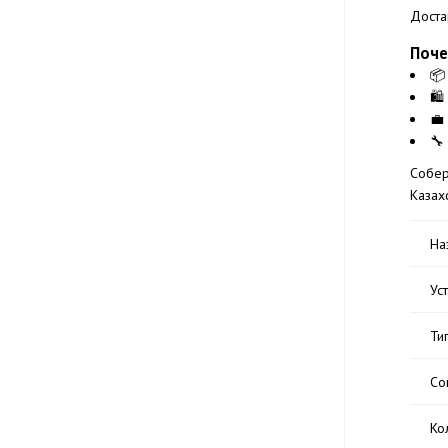
Доста
Поче
📦
🛍
💼
🔧
Собер
Казах
На
Ус
Ти
Со
Ко