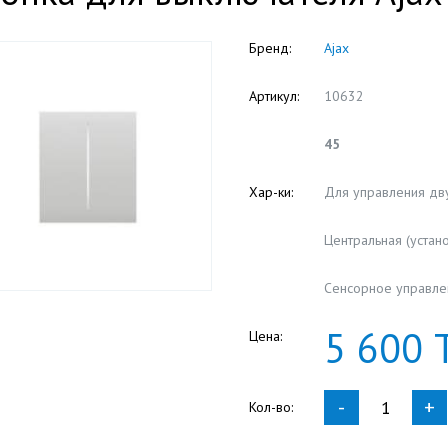
Бренд:
Ajax
Артикул:
10632
45
Хар-ки:
Для управления дв
Центральная (устан
Сенсорное управле
5
600
Цена:
-
+
Кол-во: