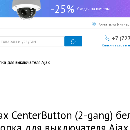
-25%
Скидки на камеры
Алматы, ул Ыкылас 
+7 (72
Кликни здесь и 
опка для выключателя Ajax
ax CenterButton (2-gang) б
опка для выключателя Ajax