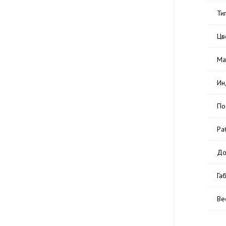
Ти
Цв
Ма
Ин
По
Ра
До
Га
Ве