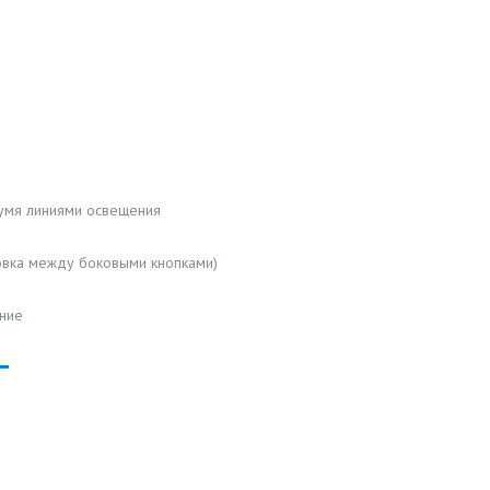
умя линиями освещения
овка между боковыми кнопками)
ние
Т