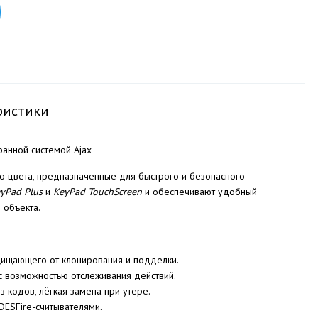
ристики
ранной системой Ajax
о цвета, предназначенные для быстрого и безопасного
yPad Plus
и
KeyPad TouchScreen
и обеспечивают удобный
 объекта.
щищающего от клонирования и подделки.
с возможностью отслеживания действий.
кодов, лёгкая замена при утере.
DESFire-считывателями.