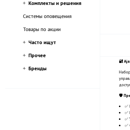
Комплекты и решения
Системы оповещения
Товары по акции
Часто ищут
Прочее
🔐 Aj
Бренды
Набо
управ
досту
🛡️ П
✅
✅
✅
✅