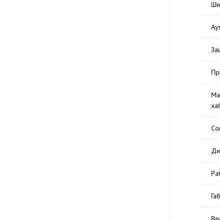
Ши
Ау
За
Пр
Ма
ха
Со
Ди
Ра
Га
Ве