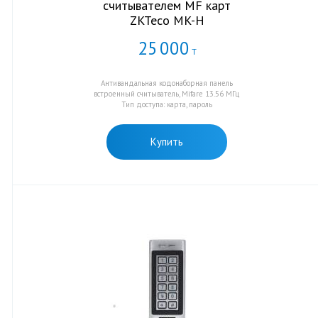
считывателем MF карт
ZKTeco MK-H
25
000
Т
Антивандальная кодонаборная панель
встроенный считыватель, Mifare 13.56 МГц
Тип доступа: карта, пароль
Купить