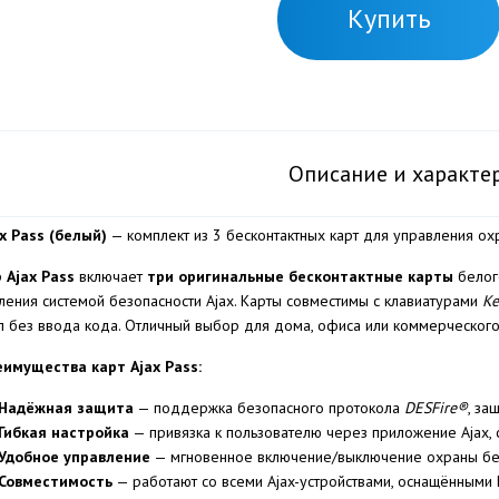
Купить
Описание и характе
ax Pass (белый)
— комплект из 3 бесконтактных карт для управления ох
р
Ajax Pass
включает
три оригинальные бесконтактные карты
белог
ления системой безопасности Ajax. Карты совместимы с клавиатурами
Ke
п без ввода кода. Отличный выбор для дома, офиса или коммерческого
реимущества карт Ajax Pass:
Надёжная защита
— поддержка безопасного протокола
DESFire®
, за
Гибкая настройка
— привязка к пользователю через приложение Ajax, 
Удобное управление
— мгновенное включение/выключение охраны без 
Совместимость
— работают со всеми Ajax-устройствами, оснащёнными 