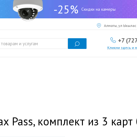
-25%
Скидки на камеры
Алматы, ул Ыкылас 
+7 (72
Кликни здесь и 
ax Pass, комплект из 3 карт