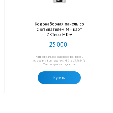
Кодонаборная панель со
считывателем MF карт
ZKTeco MK-V
25
000
Т
Антивандальная кодонаборная панель
встроенный считыватель, Mifare 13.56 МГц
Тип доступа: карта, пароль
Купить