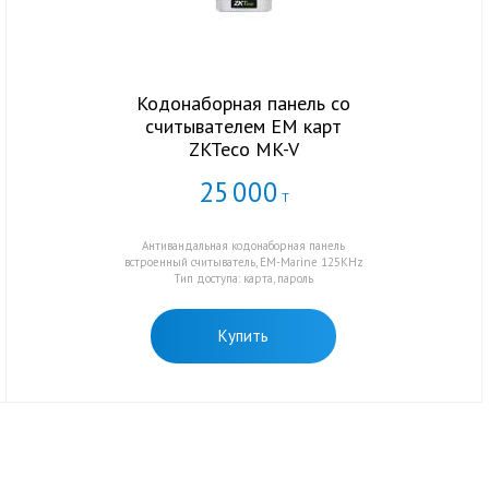
Кодонаборная панель со
считывателем EM карт
ZKTeco MK-V
25
000
Т
Антивандальная кодонаборная панель
встроенный считыватель, EM-Marine 125KHz
Тип доступа: карта, пароль
Купить