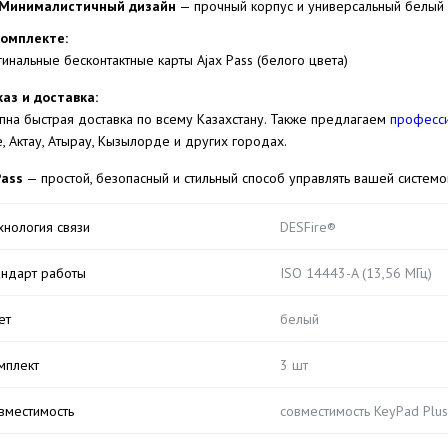
Минималистичный дизайн
— прочный корпус и универсальный белый 
комплекте:
гинальные бесконтактные карты Ajax Pass (белого цвета)
каз и доставка:
пна быстрая доставка по всему Казахстану. Также предлагаем
професси
е, Актау, Атырау, Кызылорде и других городах.
Pass
— простой, безопасный и стильный способ управлять вашей системо
хнология связи
DESFire®
андарт работы
ISO 14443-A (13,56 МГц)
ет
белый
мплект
3 шт
вместимость
совместимость KeyPad Plus