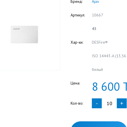
Бренд:
Ajax
Артикул:
10667
43
Хар-ки:
DESFire®
ISO 14443-A (13,56
белый
8
600
Цена:
-
+
Кол-во: