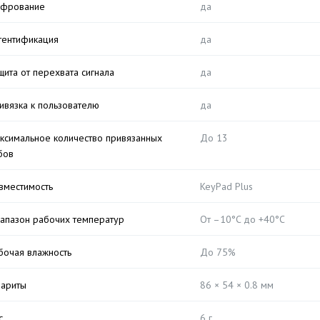
фрование
да
тентификация
да
щита от перехвата сигнала
да
ивязка к пользователю
да
ксимальное количество привязанных
До 13
бов
вместимость
KeyPad Plus
апазон рабочих температур
От –10°C до +40°C
бочая влажность
До 75%
бариты
86 × 54 × 0.8 мм
с
6 г