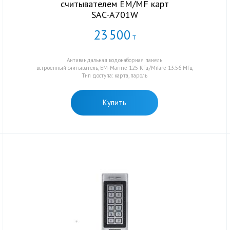
считывателем EM/MF карт
SAC-A701W
23
500
Т
Антивандальная кодонаборная панель
встроенный считыватель, EM-Marine 125 KГц/Mifare 13.56 МГц
Тип доступа: карта, пароль
Купить