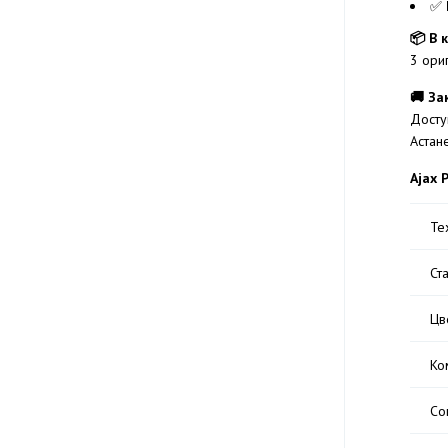
✅
📦 В 
3 ори
🚚 За
Досту
Астан
Ajax 
Те
Ст
Цв
Ко
Со