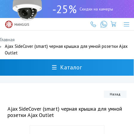
+7
-25%
(727)
Скидки на камеры
317-
61-
61
MANGGIS
Главная
Ajax SideCover (smart) черная крышка для умной розетки Ajax
Outlet
Каталог
Назад
Ajax SideCover (smart) черная крышка для умной
розетки Ajax Outlet