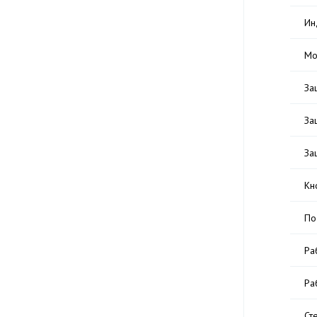
Ин
Мо
За
За
За
Кн
По
Ра
Ра
Ст