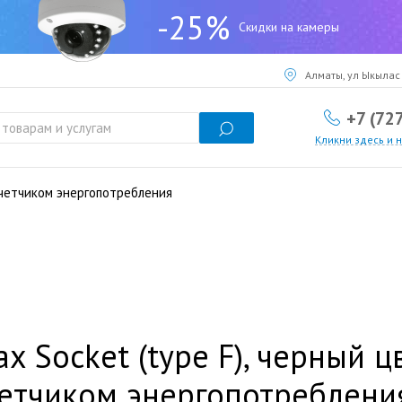
-25%
Скидки на камеры
Алматы, ул Ыкылас 
+7 (72
Кликни здесь и 
 счетчиком энергопотребления
ax Socket (type F), черный ц
етчиком энергопотреблени