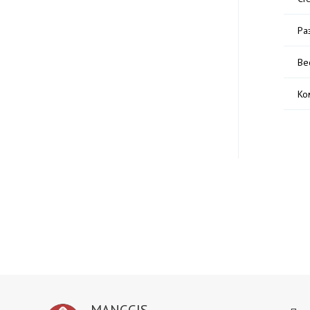
Ра
Ве
Ко