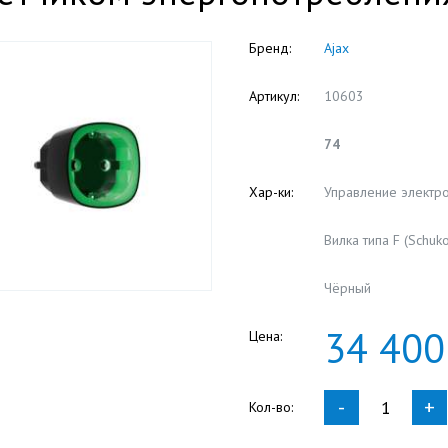
Бренд:
Ajax
Артикул:
10603
74
Хар-ки:
Управление электро
Вилка типа F (Schuko
Чёрный
34
400
Цена:
-
+
Кол-во: