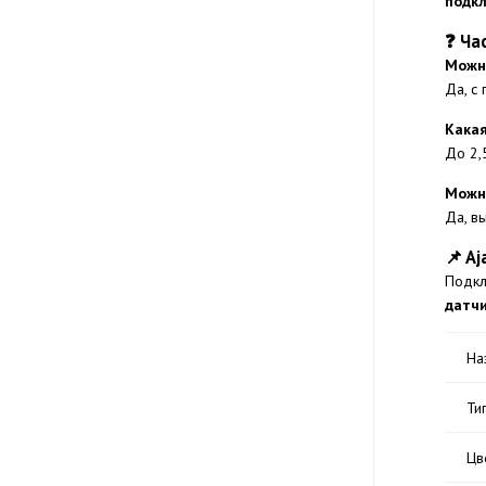
подк
❓ Ча
Можно
Да, с
Кака
До 2,
Можно
Да, в
📌 A
Подк
датч
На
Ти
Цв