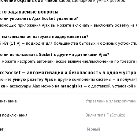
лючение охранных датчиков
, хабов, сценариев и умных розеток.
сто задаваемые вопросы
 ли управлять Ajax Socket удалённо?
 помощью приложения Ajax вы можете включать и выключать розетку из 
я максимальная нагрузка поддерживается?
5 кВт (11 A) — подходит для большинства бытовых и офисных устройств.
 ли использовать Socket с другими датчиками Ajax?
ы можете настроить автоматическое включение/выключение по тревоге 
jax Socket — автоматизация и безопасность в одном устр
лючите
умную розетку Ajax
и другие компоненты системы — и получай
ики
и аксессуары Ajax можно на
manggis.kz
— с доставкой, установкой и 
значение
Управление электропитани
п подключения
Вилка типа F (Schuko)
ет
Чёрный