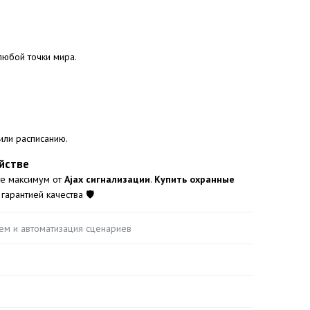
любой точки мира.
или расписанию.
ойстве
те максимум от
Ajax сигнализации
.
Купить охранные
гарантией качества 🛡️
ем и автоматизация сценариев