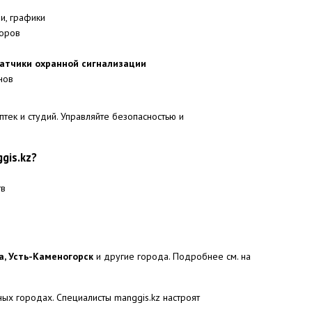
и, графики
боров
атчики охранной сигнализации
нов
птек и студий. Управляйте безопасностью и
gis.kz?
тв
а, Усть-Каменогорск
и другие города. Подробнее см. на
ных городах. Специалисты manggis.kz настроят