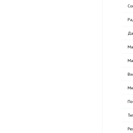
Со
Ра
Да
Ма
Ма
Вх
Ми
По
Ти
Ре