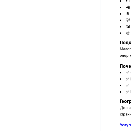
🔌
📲
🔋
💡
📶
🎨
Подх
Малог
энерг
Поче
✅ 
✅ 
✅
✅ 
Геог
Доста
стран
Услуг