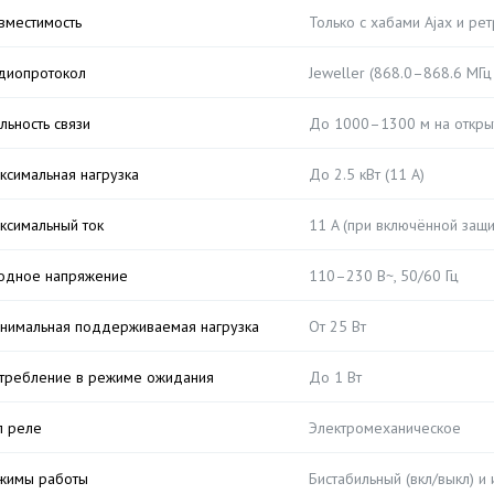
вместимость
Только с хабами Ajax и ре
диопротокол
Jeweller (868.0–868.6 МГц
льность связи
До 1000–1300 м на откры
ксимальная нагрузка
До 2.5 кВт (11 A)
ксимальный ток
11 A (при включённой защи
одное напряжение
110–230 В~, 50/60 Гц
нимальная поддерживаемая нагрузка
От 25 Вт
требление в режиме ожидания
До 1 Вт
п реле
Электромеханическое
жимы работы
Бистабильный (вкл/выкл) и 