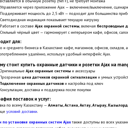
 Вставляется в обычную розетку (тип F), не требует монтажа
 Управляется через приложение Ajax — включение/выключение, сценари
 Поддерживает мощность до 2,5 кВт — подходит для большинства при
 Светодиодная индикация показывает текущую нагрузку
 Работает в составе
Ajax охранной системы
, включая
беспроводные д
 Стильный чёрный цвет — гармонирует с интерьером кафе, офисов, сало
одит для:
о и среднего бизнеса в Казахстане: кафе, магазинов, офисов, складов, а
опотреблением удалённо, используя удобный интерфейс Ajax.
му стоит купить охранные датчики и розетки Ajax на mang
Оригинальные
Ajax охранные системы
и аксессуары
Прозрачная
цена датчиков охранной сигнализации
и умных устройс
Подключение охранных датчиков
и настройка под ключ
Консультации, доставка и поддержка после покупки
рафия поставок и услуг:
вка по всему Казахстану —
Алматы, Астана, Актау, Атырау, Кызылорд
ице
условий доставки
.
и по установке охранных систем Ajax
также доступны во всех указан