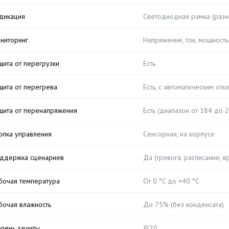
дикация
Светодиодная рамка (разны
ниторинг
Напряжение, ток, мощность
щита от перегрузки
Есть
щита от перегрева
Есть, с автоматическим от
щита от перенапряжения
Есть (диапазон от 184 до 
опка управления
Сенсорная, на корпусе
ддержка сценариев
Да (тревога, расписание, 
бочая температура
От 0 °C до +40 °C
бочая влажность
До 75% (без конденсата)
епень защиты
IP20