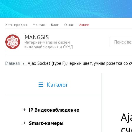
Хиты продаж
Монтаж
Блог
О нас
Акции
MANGGIS
Интернет-магазин систем
видеонаблюдения и СКУД
Главная
Ajax Socket (type F), черный цвет, умная розетка со
Каталог
IP Видеонаблюдение
Aj
Smart-камеры
сч