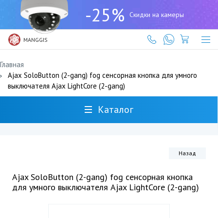
+7
-25%
(727)
Скидки на камеры
317-
61-
61
MANGGIS
Главная
Ajax SoloButton (2-gang) fog сенсорная кнопка для умного
выключателя Ajax LightCore (2-gang)
Каталог
Назад
Ajax SoloButton (2-gang) fog сенсорная кнопка
для умного выключателя Ajax LightCore (2-gang)