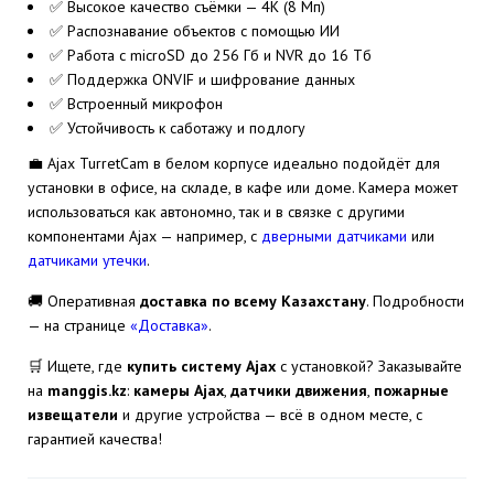
✅ Высокое качество съёмки — 4K (8 Мп)
✅ Распознавание объектов с помощью ИИ
✅ Работа с microSD до 256 Гб и NVR до 16 Тб
✅ Поддержка ONVIF и шифрование данных
✅ Встроенный микрофон
✅ Устойчивость к саботажу и подлогу
💼 Ajax TurretCam в белом корпусе идеально подойдёт для
установки в офисе, на складе, в кафе или доме. Камера может
использоваться как автономно, так и в связке с другими
компонентами Ajax — например, с
дверными датчиками
или
датчиками утечки
.
🚚 Оперативная
доставка по всему Казахстану
. Подробности
— на странице
«Доставка»
.
🛒 Ищете, где
купить систему Ajax
с установкой? Заказывайте
на
manggis.kz
:
камеры Ajax
,
датчики движения
,
пожарные
извещатели
и другие устройства — всё в одном месте, с
гарантией качества!