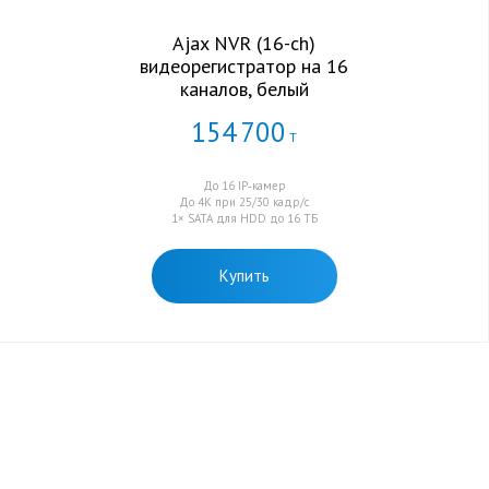
Ajax NVR (16-ch)
видеорегистратор на 16
каналов, белый
154
700
Т
До 16 IP‑камер
До 4K при 25/30 кадр/с
1× SATA для HDD до 16 ТБ
Купить