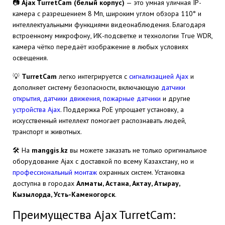
📷
Ajax TurretCam (белый корпус)
— это умная уличная IP-
камера с разрешением 8 Мп, широким углом обзора 110° и
интеллектуальными функциями видеонаблюдения. Благодаря
встроенному микрофону, ИК-подсветке и технологии True WDR,
камера чётко передаёт изображение в любых условиях
освещения.
💡
TurretCam
легко интегрируется с
сигнализацией Ajax
и
дополняет систему безопасности, включающую
датчики
открытия
,
датчики движения
,
пожарные датчики
и другие
устройства Ajax
. Поддержка PoE упрощает установку, а
искусственный интеллект помогает распознавать людей,
транспорт и животных.
🛠️ На
manggis.kz
вы можете заказать не только оригинальное
оборудование Ajax с доставкой по всему Казахстану, но и
профессиональный монтаж
охранных систем. Установка
доступна в городах
Алматы, Астана, Актау, Атырау,
Кызылорда, Усть-Каменогорск
.
Преимущества Ajax TurretCam: