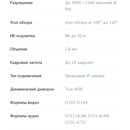
Разрешение
До 3840 × 2160 пикселей (8
Мп)
Угол обзора
угол обзора от 100° до 110°
ИК-подсветка
ИК до 50 м
Объектив
2.8 мм
Кадровая частота
До 20 кадров/с
Тип подключения
Проводная IP-камера
Динамический диапазон
True WDR
Форматы видео
H.265, H.264
Форматы аудио
G711-ULAW, G711-ALAW,
G726, G722