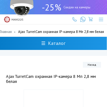
+7
-25%
(727)
Скидки на камеры
317-
61-
61
MANGGIS
Главная
Ajax TurretCam охранная IP-камера 8 Мп 2,8 мм белая
Каталог
Назад
Ajax TurretCam охранная IP-камера 8 Мп 2,8 мм
белая