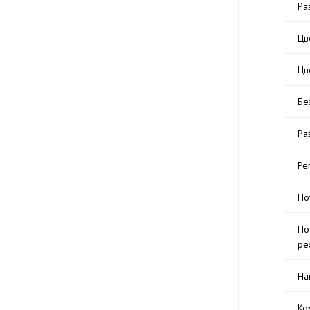
Ра
Цв
Цв
Бе
Ра
Ре
По
По
ре
На
Ко