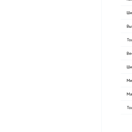
Ши
Вы
То
Ве
Ши
Ми
Ма
То