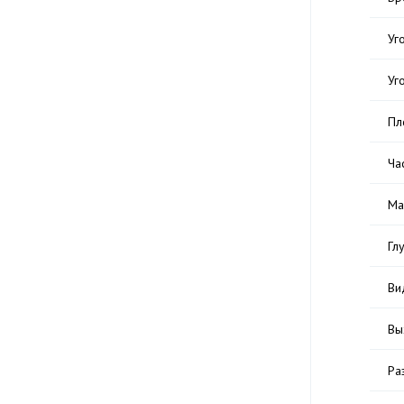
Уг
Уг
Пл
Ча
Ма
Гл
Ви
Вы
Ра