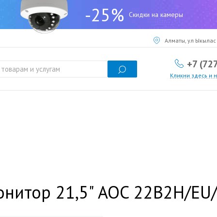
-25%
Скидки на камеры
Алматы, ул Ыкылас 
+7 (72
Кликни здесь и 
нитор 21,5" AOC 22B2H/EU