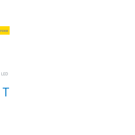
ичии
 LED
Т