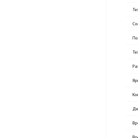
Те
Со
По
Те
Ра
Яр
Ко
Ди
Вр
Вр