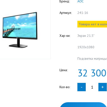
Бренд:
AOC
Артикул:
241-16
Товара нет в нал
Хар-ки:
Экран 21.5"
1920x1080
Подсветка матрицы:
32
300
Цена:
-
+
Кол-во: