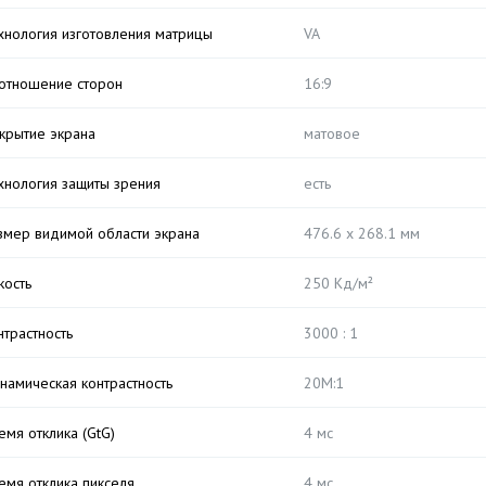
хнология изготовления матрицы
VA
отношение сторон
16:9
крытие экрана
матовое
хнология защиты зрения
есть
змер видимой области экрана
476.6 x 268.1 мм
кость
250 Кд/м²
нтрастность
3000 : 1
намическая контрастность
20M:1
емя отклика (GtG)
4 мс
емя отклика пикселя
4 мс