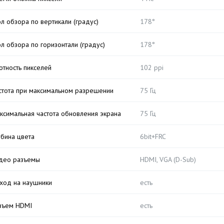
ол обзора по вертикали (градус)
178°
ол обзора по горизонтали (градус)
178°
отность пикселей
102 ppi
стота при максимальном разрешении
75 Гц
ксимальная частота обновления экрана
75 Гц
убина цвета
6bit+FRC
део разъемы
HDMI, VGA (D-Sub)
ход на наушники
есть
зъем HDMI
есть