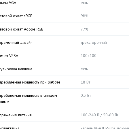
зъем VGA
есть
етовой охват sRGB
98%
етовой охват Adobe RGB
77%
зрамочный дизайн
трехсторонний
змер VESA
100x100
гулировка наклона
есть
требляемая мощность при работе
18 Вт
требляемая мощность в спящем
0.3 Вт
жиме
пряжение питания
100-240 В / 50-60 Гц
мплектация
кабель VGA (D-Sub), докум