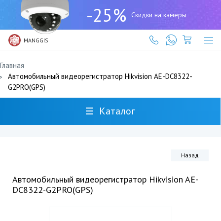
+7
-25%
(727)
Скидки на камеры
317-
61-
61
MANGGIS
Главная
Автомобильный видеорегистратор Hikvision AE-DC8322-
G2PRO(GPS)
Каталог
Назад
Автомобильный видеорегистратор Hikvision AE-
DC8322-G2PRO(GPS)