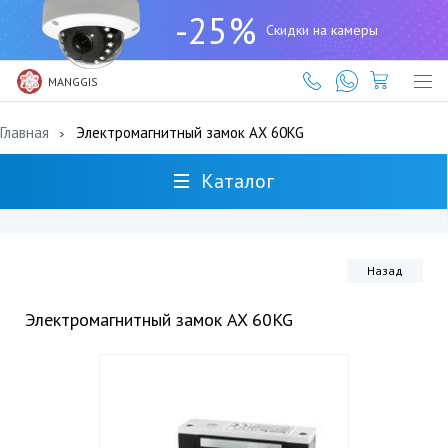
+7
-25%
(727)
Скидки на камеры
317-
61-
61
MANGGIS
Главная
Электромагнитный замок AX 60KG
Каталог
Назад
Электромагнитный замок AX 60KG