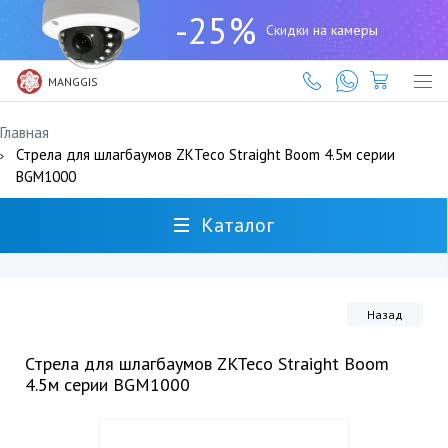
+7
-25%
(727)
Скидки на камеры
317-
61-
61
MANGGIS
Главная
Стрела для шлагбаумов ZKTeco Straight Boom 4.5м серии
BGM1000
Каталог
Назад
Стрела для шлагбаумов ZKTeco Straight Boom
4.5м серии BGM1000