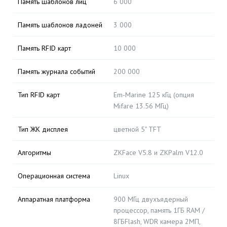
Память шаблонов лиц
6 000
Память шаблонов ладоней
3 000
Память RFID карт
10 000
Память журнала событий
200 000
Тип RFID карт
Em-Marine 125 кГц (опция
Mifare 13.56 МГц)
Тип ЖК дисплея
цветной 5" TFT
Алгоритмы
ZKFace V5.8 и ZKPalm V12.0
Операционная система
Linux
Аппаратная платформа
900 МГц двухъядерный
процессор, память 1ГБ RAM /
8ГБFlash, WDR камера 2МП,