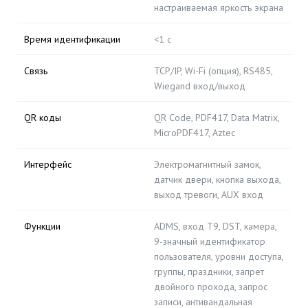
настраиваемая яркость экрана
Время идентификации
<1 с
Связь
TCP/IP, Wi-Fi (опция), RS485,
Wiegand вход/выход
QR коды
QR Code, PDF417, Data Matrix,
MicroPDF417, Aztec
Интерфейс
Электромагнитный замок,
датчик двери, кнопка выхода,
выход тревоги, AUX вход
Функции
ADMS, вход T9, DST, камера,
9-значный идентификатор
пользователя, уровни доступа,
группы, праздники, запрет
двойного прохода, запрос
записи, антивандальная