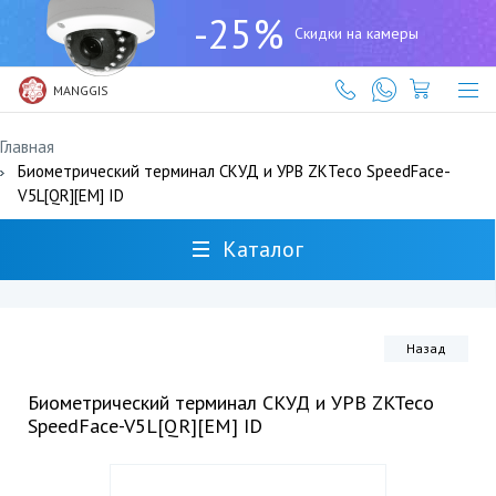
+7
-25%
(727)
Скидки на камеры
317-
61-
61
MANGGIS
Главная
Биометрический терминал СКУД и УРВ ZKTeco SpeedFace-
V5L[QR][EM] ID
Каталог
Назад
Биометрический терминал СКУД и УРВ ZKTeco
SpeedFace-V5L[QR][EM] ID