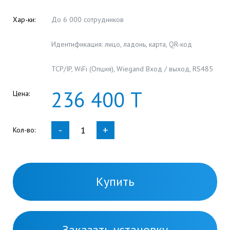
Хар-ки:
До 6 000 сотрудников
Идентификация: лицо, ладонь, карта, QR-код
TCP/IP, WiFi (Опция), Wiegand Вход / выход, RS485
236
400
Т
Цена:
-
+
Кол-во:
Купить
Заказать установку