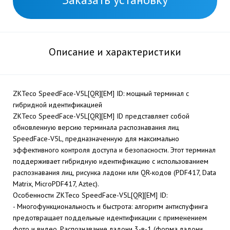
Описание и характеристики
ZKTeco SpeedFace-V5L[QR][EM] ID: мощный терминал с
гибридной идентификацией
ZKTeco SpeedFace-V5L[QR][EM] ID представляет собой
обновленную версию терминала распознавания лиц
SpeedFace-V5L, предназначенную для максимально
эффективного контроля доступа и безопасности. Этот терминал
поддерживает гибридную идентификацию с использованием
распознавания лиц, рисунка ладони или QR-кодов (PDF417, Data
Matrix, MicroPDF417, Aztec).
Особенности ZKTeco SpeedFace-V5L[QR][EM] ID:
- Многофункциональность и быстрота: алгоритм антиспуфинга
предотвращает поддельные идентификации с применением
фото и видео. Распознавание ладони 3-в-1 (форма ладони,