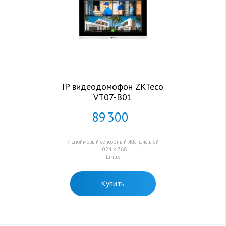
IP видеодомофон ZKTeco
VT07-B01
89
300
Т
7-дюймовый сенсорный ЖК-дисплей
1024 x 768
Linux
Купить