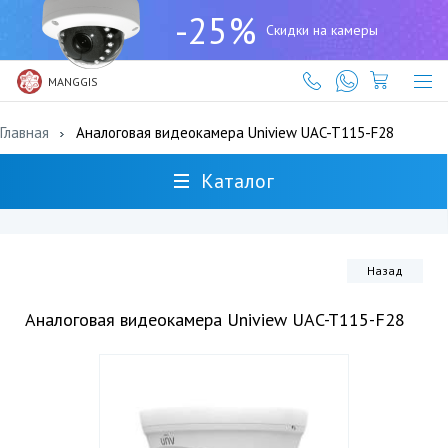
+7
-25%
(727)
Скидки на камеры
317-
61-
61
MANGGIS
Главная
Аналоговая видеокамера Uniview UAC-T115-F28
Каталог
Назад
Аналоговая видеокамера Uniview UAC-T115-F28