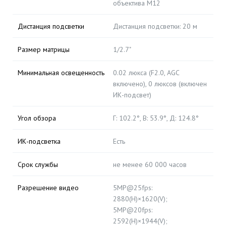
объектива M12
Дистанция подсветки
Дистанция подсветки: 20 м
Размер матрицы
1/2.7"
Минимальная освещенность
0.02 люкса (F2.0, AGC
включено), 0 люксов (включен
ИК-подсвет)
Угол обзора
Г: 102.2°, В: 53.9°, Д: 124.8°
ИК-подсветка
Есть
Срок службы
не менее 60 000 часов
Разрешение видео
5MP@25fps:
2880(H)×1620(V);
5MP@20fps:
2592(H)×1944(V);