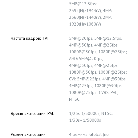
5MP@12.5fps:
2592(H)×1944(V), 4MP:
2560(H)×1440(V), 2MP:
1920(H)×1080(V)
Частота кадров: TVI
5MP@20fps, 5MP@12.5fps,
4MP@30fps, 4MP@25fps,
1080P@30fps, 1080P@25fps;
AHD: 5MP@20fps,
4MP@30fps, 4MP@25fps,
1080P@30fps, 1080P@25fps;
CVI: 5MP@25fps, 4MP@30fps,
4MP@25fps, 1080P@30fps,
1080P@25fps; CVBS: PAL,
NTSC
Время экспозиции: PAL
1/25s-1/50000s, NTSC:
1/30s–1/50000s
Режим экспозиции
4 режима: Global (по