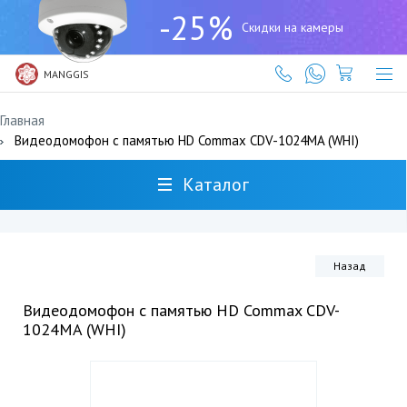
+7
-25%
(727)
Скидки на камеры
317-
61-
61
MANGGIS
Главная
Видеодомофон с памятью HD Commax CDV-1024MA (WHI)
Каталог
Назад
Видеодомофон с памятью HD Commax CDV-
1024MA (WHI)