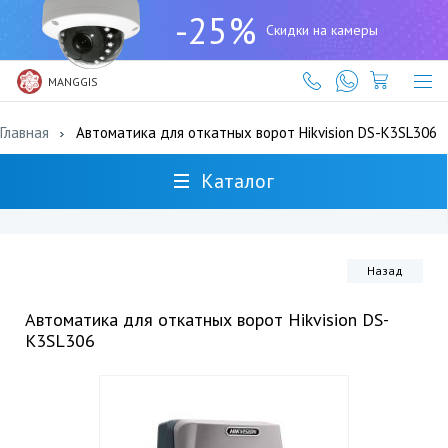
+7
-25%
(727)
Скидки на камеры
317-
61-
61
MANGGIS
Главная
Автоматика для откатных ворот Hikvision DS-K3SL306
Каталог
Назад
Автоматика для откатных ворот Hikvision DS-
K3SL306