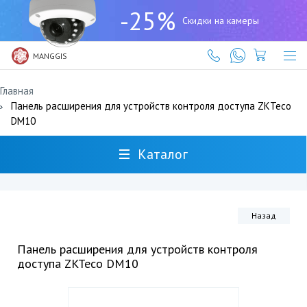
+7
-25%
(727)
Скидки на камеры
317-
61-
61
MANGGIS
Главная
Панель расширения для устройств контроля доступа ZKTeco
DM10
Каталог
Назад
Панель расширения для устройств контроля
доступа ZKTeco DM10