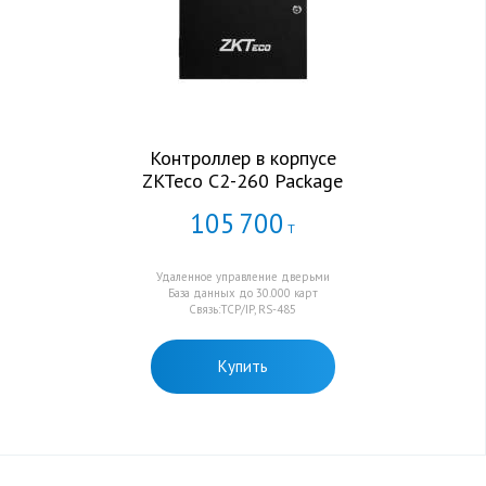
Контроллер в корпусе
ZKTeco C2-260 Package
105
700
Т
Удаленное управление дверьми
База данных до 30.000 карт
Связь:TCP/IP, RS-485
Купить