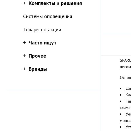
Комплекты и решения
Системы оповещения
Товары по акции
Часто ищут
Прочее
SPARU
весом
Бренды
Основ
Дл
Кл
Те
клима
Ун
монта
Ус