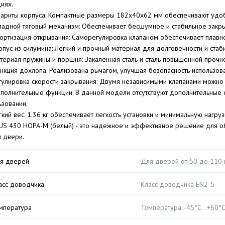
циях.
бариты корпуса: Компактные размеры 182x40x62 мм обеспечивают удоб
ладной тяговый механизм: Обеспечивает бесшумное и стабильное закр
ортизация открывания: Саморегулировка клапаном обеспечивает плавн
рпус из силумина: Легкий и прочный материал для долговечности и стаб
териал пружины и поршня: Закаленная сталь и сталь повышенной прочн
нкция дохлопа: Реализована рычагом, улучшая безопасность использова
гулировка скорости закрывания: Двумя независимыми клапанами можно 
полнительные функции: В данной модели отсутствуют дополнительные 
ьзовании.
гкий вес: 1.36 кг обеспечивает легкость установки и минимальную нагру
US 430 НОРА-М (белый) - это надежное и эффективное решение для о
 двери.
я дверей
Для дверей от 50 до 110 
асс доводчика
Класс доводчика EN2-5
мпература
Температура: -45°С…+60°