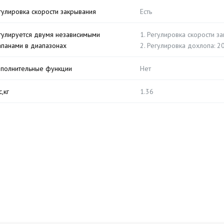
гулировка скорости закрывания
Есть
гулируется двумя независимыми
1. Регулировка скорости з
апанами в диапазонах
2. Регулировка дохлопа: 2
полнительные функции
Нет
,кг
1.36