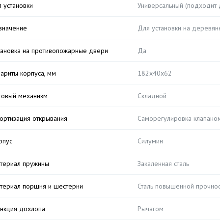
п установки
Универсальный (подходит д
значение
Для установки на деревян
тановка на противопожарные двери
Да
бариты корпуса, мм
182x40x62
говый механизм
Складной
ортизация открывания
Саморегулировка клапано
рпус
Силумин
териал пружины
Закаленная сталь
териал поршня и шестерни
Сталь повышенной прочнос
нкция дохлопа
Рычагом