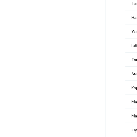
Ти
На
Ус
Га
Тя
Ам
Ко
Ма
Ма
Фу