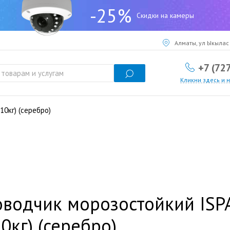
-25%
Скидки на камеры
Алматы, ул Ыкылас 
+7 (72
Кликни здесь и 
0кг) (серебро)
водчик морозостойкий ISP
0кг) (серебро)