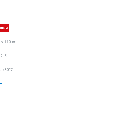
ичии
о 110 кг
N2-5
С…+60°С
Т