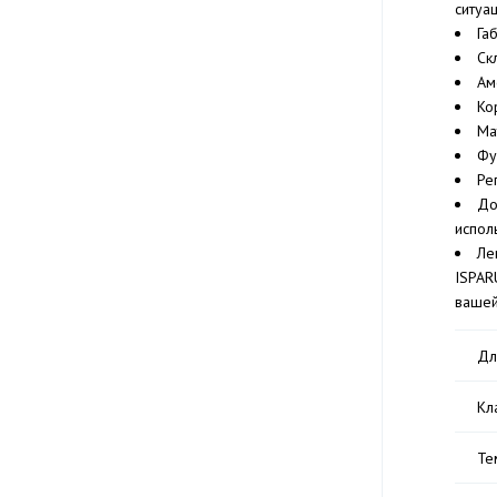
ситуа
Га
Ск
Ам
Ко
Ма
Фу
Ре
До
испол
Ле
ISPAR
вашей
Дл
Кл
Те