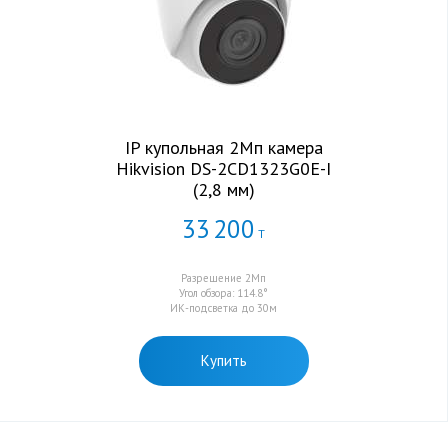
IP купольная 2Мп камера
Hikvision DS-2CD1323G0E-I
(2,8 мм)
33
200
Т
Разрешение 2Мп
Угол обзора: 114.8°
ИК-подсветка до 30м
Купить