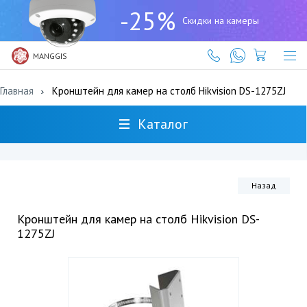
+7
-25%
(727)
Скидки на камеры
317-
61-
61
MANGGIS
Главная
Кронштейн для камер на столб Hikvision DS-1275ZJ
Каталог
Назад
Кронштейн для камер на столб Hikvision DS-
1275ZJ