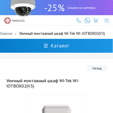
+7
-25%
(727)
Скидки на камеры
317-
61-
61
MANGGIS
Главная
Уличный монтажный шкаф Wi-Tek WI-IOTBOX02(V3)
Каталог
Назад
Уличный монтажный шкаф Wi-Tek WI-
IOTBOX02(V3)