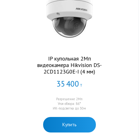
IP купольная 2Мп
видеокамера Hikvision DS-
2CD1123G0E-I (4 мм)
35
400
Т
Разрешение 2Мп
Угол обзора: 86°
ИК-подсветка до 30м
Купить