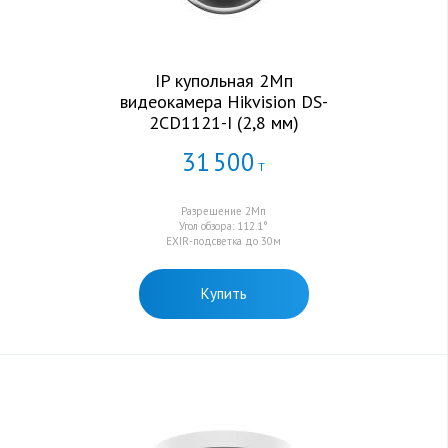
IP купольная 2Мп
видеокамера Hikvision DS-
2CD1121-I (2,8 мм)
31
500
Т
Разрешение 2Мп
Угол обзора: 112.1°
EXIR-подсветка до 30м
Купить