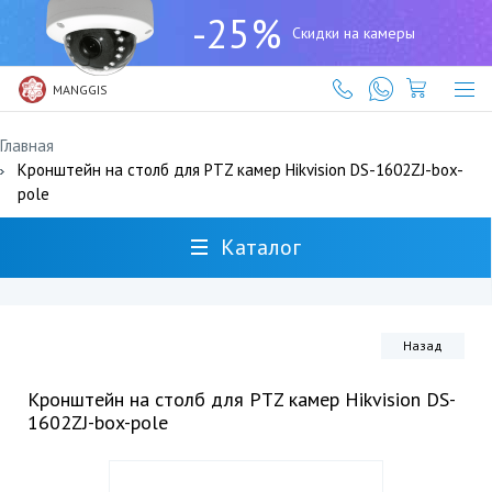
+7
-25%
(727)
Скидки на камеры
317-
61-
61
MANGGIS
Главная
Кронштейн на столб для PTZ камер Hikvision DS-1602ZJ-box-
pole
Каталог
Назад
Кронштейн на столб для PTZ камер Hikvision DS-
1602ZJ-box-pole