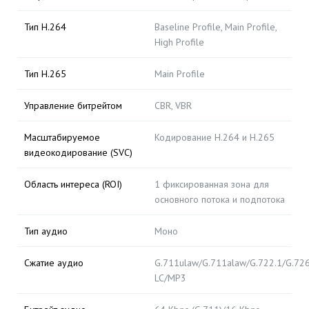
Тип H.264
Baseline Profile, Main Profile,
High Profile
Тип H.265
Main Profile
Управление битрейтом
CBR, VBR
Масштабируемое
Кодирование H.264 и H.265
видеокодирование (SVC)
Область интереса (ROI)
1 фиксированная зона для
основного потока и подпотока
Тип аудио
Моно
Сжатие аудио
G.711ulaw/G.711alaw/G.722.1/G.7
LC/MP3