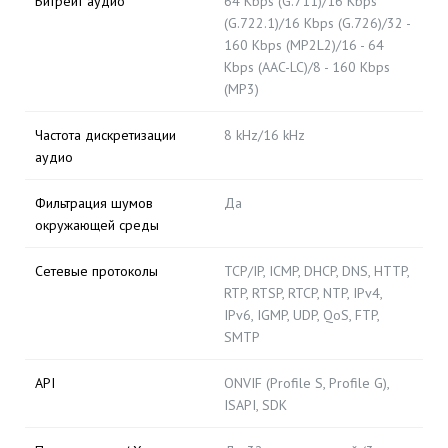
Битрейт аудио
64 Kbps (G.711)/16 Kbps
(G.722.1)/16 Kbps (G.726)/32 -
160 Kbps (MP2L2)/16 - 64
Kbps (AAC-LC)/8 - 160 Kbps
(MP3)
Частота дискретизации
8 kHz/16 kHz
аудио
Фильтрация шумов
Да
окружающей среды
Сетевые протоколы
TCP/IP, ICMP, DHCP, DNS, HTTP,
RTP, RTSP, RTCP, NTP, IPv4,
IPv6, IGMP, UDP, QoS, FTP,
SMTP
API
ONVIF (Profile S, Profile G),
ISAPI, SDK