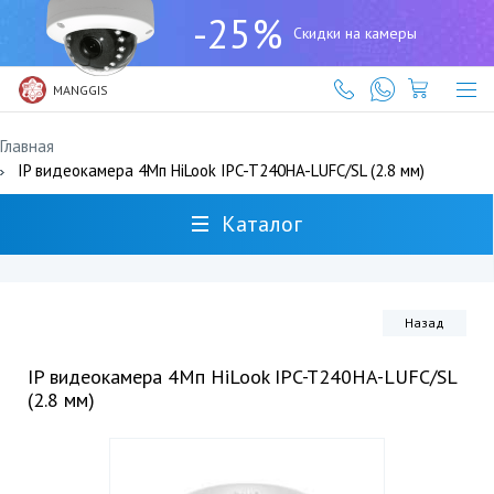
+7
-25%
(727)
Скидки на камеры
317-
61-
61
MANGGIS
Главная
IP видеокамера 4Мп HiLook IPC-T240HA-LUFC/SL (2.8 мм)
Каталог
Назад
IP видеокамера 4Мп HiLook IPC-T240HA-LUFC/SL
(2.8 мм)