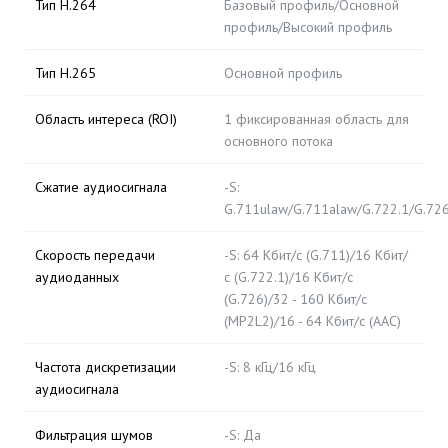
Тип H.264
Базовый профиль/Основной
профиль/Высокий профиль
Тип H.265
Основной профиль
Область интереса (ROI)
1 фиксированная область для
основного потока
Сжатие аудиосигнала
-S:
G.711ulaw/G.711alaw/G.722.1/G.7
Скорость передачи
-S: 64 Кбит/с (G.711)/16 Кбит/
аудиоданных
с (G.722.1)/16 Кбит/с
(G.726)/32 - 160 Кбит/с
(MP2L2)/16 - 64 Кбит/с (AAC)
Частота дискретизации
-S: 8 кГц/16 кГц
аудиосигнала
Фильтрация шумов
-S: Да