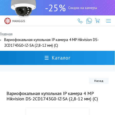
+7
-25%
(727)
Скидки на камеры
317-
61-
61
MANGGIS
Главная
Вариофокальная купольная IP камера 4 MP Hikvision DS-
2CD1743G0-IZ-SA (2,8-12 мм) (C)
Каталог
Назад
Вариофокальная купольная IP камера 4 MP
Hikvision DS-2CD1743G0-IZ-SA (2,8-12 мм) (C)