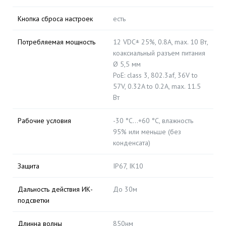
Кнопка сброса настроек
есть
Потребляемая мощность
12 VDC± 25%, 0.8A, max. 10 Вт,
коаксиальный разъем питания
Ø 5,5 мм
PoE: class 3, 802.3af, 36V to
57V, 0.32A to 0.2A, max. 11.5
Вт
Рабочие условия
-30 °C…+60 °C, влажность
95% или меньше (без
конденсата)
Защита
IP67, IK10
Дальность действия ИК-
До 30м
подсветки
Длинна волны
850нм