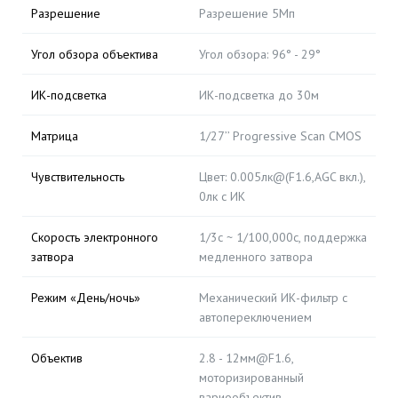
Разрешение
Разрешение 5Мп
Угол обзора объектива
Угол обзора: 96° - 29°
ИК-подсветка
ИК-подсветка до 30м
Матрица
1/27’’ Progressive Scan CMOS
Чувствительность
Цвет: 0.005лк@(F1.6,AGC вкл.),
0лк с ИК
Скорость электронного
1/3с ~ 1/100,000с, поддержка
затвора
медленного затвора
Режим «День/ночь»
Механический ИК-фильтр с
автопереключением
Объектив
2.8 - 12мм@F1.6,
моторизированный
вариообъектив