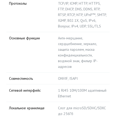
Протоколы
TCP/IP, ICMP, HTTP, HTTPS,
FTP, DHCP, DNS, DDNS, RTP,
RTSP, RTCP, NTP, UPnP™, SMTP,
IGMP, 802.1X, QoS, IPv6,
Bonjour, IPv4, UDP, SSL/TLS
Основные функции
Анти-мерцание,
сердцебиение, зеркало,
защита паролем, маска
конфиденциальности,
водяной знак, фильтр IP-
адресов
Совместимость
ONVIF, ISAPI
Сетевой интерфейс
1 RJ45 10M/100M адаптивный
Ethernet
Локальное хранилище
Слот для microSD/SDHC/SDXC
до 256Гб