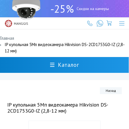
+7
-25%
(727)
Скидки на камеры
317-
61-
61
MANGGIS
Главная
IP купольная 5Мп видеокамера Hikvision DS-2CD1753G0-IZ (2,8-
12 мм)
Каталог
Назад
IP купольная 5Мп видеокамера Hikvision DS-
2CD1753G0-IZ (2,8-12 мм)