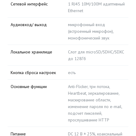
Сетевой интерфейс
1 RJ45 10M/100M адаптивный
Ethernet
Аудиовход/ выход
микрофонный вход
(встроенный микрофон),
монофонический звук
Локальное хранилище
Слот для microSD/SDHC/SDXC
до 128Гб
Кнопка сброса настроек
есть
Основные функции
Anti-Flicker, три потока,
Heartbeat, зеркалирование,
маскирование области,
изменение пароля по e-mail,
подсчет пикселей,
прослушивание HTTP
Питание
DC 12 В ± 25%, коаксиальный