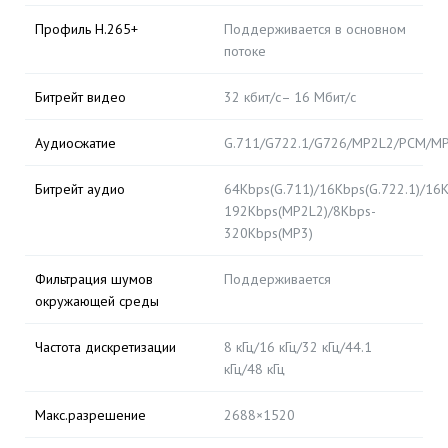
Профиль H.265+
Поддерживается в основном
потоке
Битрейт видео
32 кбит/с– 16 Мбит/с
Аудиосжатие
G.711/G722.1/G726/MP2L2/PCM/M
Битрейт аудио
64Kbps(G.711)/16Kbps(G.722.1)/16K
192Kbps(MP2L2)/8Kbps-
320Kbps(MP3)
Фильтрация шумов
Поддерживается
окружающей среды
Частота дискретизации
8 кГц/16 кГц/32 кГц/44.1
кГц/48 кГц
Макс.разрешение
2688×1520