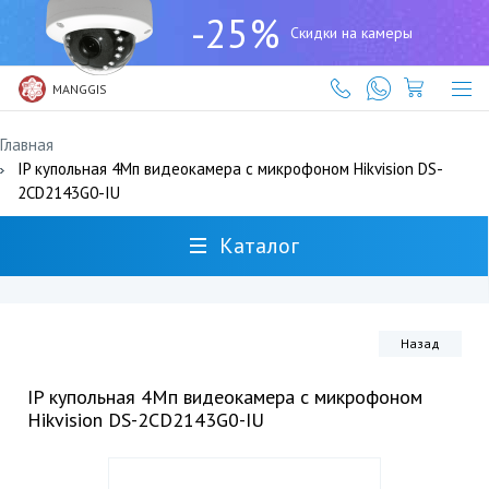
+7
-25%
(727)
Скидки на камеры
317-
61-
61
MANGGIS
Главная
IP купольная 4Мп видеокамера с микрофоном Hikvision DS-
2CD2143G0-IU
Каталог
Назад
IP купольная 4Мп видеокамера с микрофоном
Hikvision DS-2CD2143G0-IU