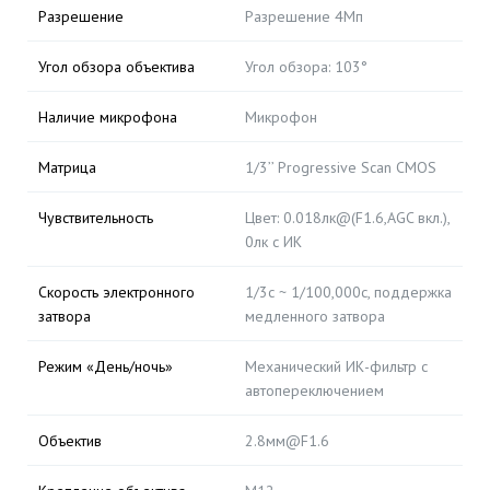
Разрешение
Разрешение 4Мп
Угол обзора объектива
Угол обзора: 103°
Наличие микрофона
Микрофон
Матрица
1/3’’ Progressive Scan CMOS
Чувствительность
Цвет: 0.018лк@(F1.6,AGC вкл.),
0лк с ИК
Скорость электронного
1/3с ~ 1/100,000с, поддержка
затвора
медленного затвора
Режим «День/ночь»
Механический ИК-фильтр с
автопереключением
Объектив
2.8мм@F1.6