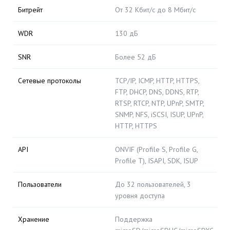
Битрейт
От 32 Кбит/с до 8 Мбит/с
WDR
130 дБ
SNR
Более 52 дБ
Сетевые протоколы
TCP/IP, ICMP, HTTP, HTTPS,
FTP, DHCP, DNS, DDNS, RTP,
RTSP, RTCP, NTP, UPnP, SMTP,
SNMP, NFS, iSCSI, ISUP, UPnP,
HTTP, HTTPS
API
ONVIF (Profile S, Profile G,
Profile T), ISAPI, SDK, ISUP
Пользователи
До 32 пользователей, 3
уровня доступа
Хранение
Поддержка