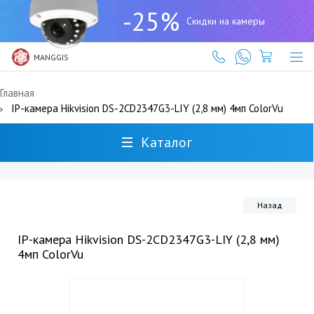
+7
-25%
(727)
Скидки на камеры
317-
61-
61
MANGGIS
Главная
IP-камера Hikvision DS-2CD2347G3-LIY (2,8 мм) 4мп ColorVu
Каталог
Назад
IP-камера Hikvision DS-2CD2347G3-LIY (2,8 мм)
4мп ColorVu