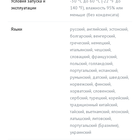
Условия запуска и
-30 °C до 60 °C (-22 °F до
эксплуатации
140 °F), влажность 95% или
меньше (без конденсата)
Языки
русский, английский, эстонский,
болгарский, венгерский,
греческий, немецкий,
итальянский, чешский,
словацкий, французский,
польский, голландский,
португальский, испанский,
румынский, датский, шведский,
норвежский, финский,
хорватский, словенский,
сербский, турецкий, корейский,
традиционный китайский,
тайский, вьетнамский, японский,
латышский, литовский,
португальский (Бразилия),
украинский