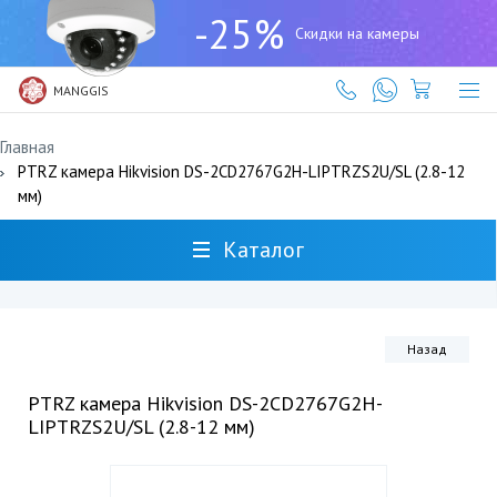
+7
-25%
(727)
Скидки на камеры
317-
61-
61
MANGGIS
Главная
PTRZ камера Hikvision DS-2CD2767G2H-LIPTRZS2U/SL (2.8-12
мм)
Каталог
Назад
PTRZ камера Hikvision DS-2CD2767G2H-
LIPTRZS2U/SL (2.8-12 мм)