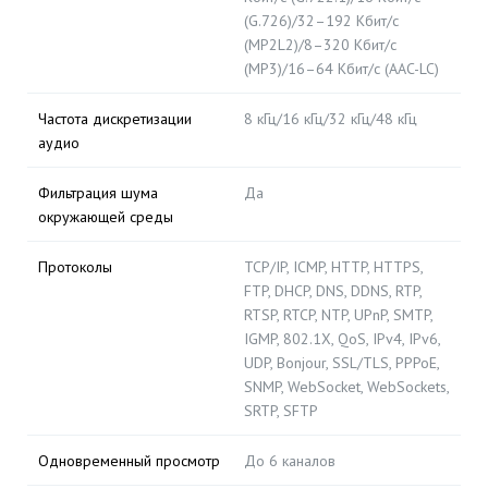
(G.726)/32–192 Кбит/с
(MP2L2)/8–320 Кбит/с
(MP3)/16–64 Кбит/с (AAC-LC)
Частота дискретизации
8 кГц/16 кГц/32 кГц/48 кГц
аудио
Фильтрация шума
Да
окружающей среды
Протоколы
TCP/IP, ICMP, HTTP, HTTPS,
FTP, DHCP, DNS, DDNS, RTP,
RTSP, RTCP, NTP, UPnP, SMTP,
IGMP, 802.1X, QoS, IPv4, IPv6,
UDP, Bonjour, SSL/TLS, PPPoE,
SNMP, WebSocket, WebSockets,
SRTP, SFTP
Одновременный просмотр
До 6 каналов