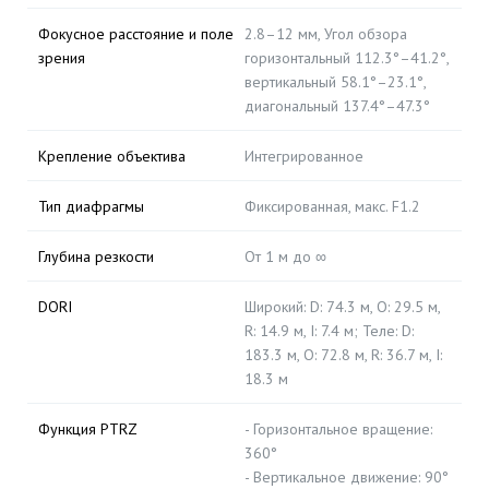
Фокусное расстояние и поле
2.8–12 мм, Угол обзора
зрения
горизонтальный 112.3°–41.2°,
вертикальный 58.1°–23.1°,
диагональный 137.4°–47.3°
Крепление объектива
Интегрированное
Тип диафрагмы
Фиксированная, макс. F1.2
Глубина резкости
От 1 м до ∞
DORI
Широкий: D: 74.3 м, O: 29.5 м,
R: 14.9 м, I: 7.4 м; Теле: D:
183.3 м, O: 72.8 м, R: 36.7 м, I:
18.3 м
Функция PTRZ
- Горизонтальное вращение:
360°
- Вертикальное движение: 90°