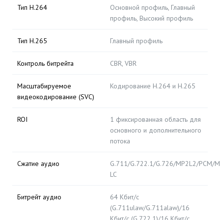
Тип H.264
Основной профиль, Главный
профиль, Высокий профиль
Тип H.265
Главный профиль
Контроль битрейта
CBR, VBR
Масштабируемое
Кодирование H.264 и H.265
видеокодирование (SVC)
ROI
1 фиксированная область для
основного и дополнительного
потока
Сжатие аудио
G.711/G.722.1/G.726/MP2L2/PCM/M
LC
Битрейт аудио
64 Кбит/с
(G.711ulaw/G.711alaw)/16
Кбит/с (G.722.1)/16 Кбит/с