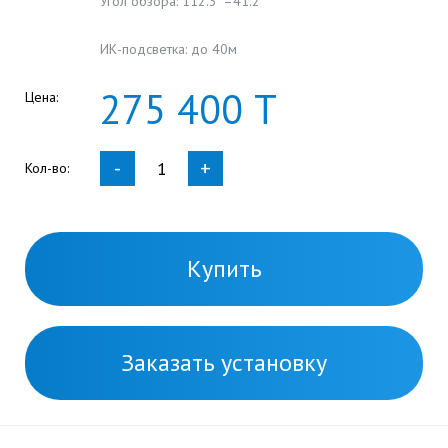
Угол обзора: 112.3°–41.2°
ИК-подсветка: до 40м
275
400
Т
Цена:
-
+
Кол-во:
Купить
Заказать установку