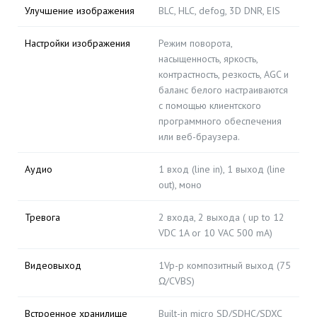
Улучшение изображения
BLC, HLC, defog, 3D DNR, EIS
Настройки изображения
Режим поворота,
насыщенность, яркость,
контрастность, резкость, AGC и
баланс белого настраиваются
с помощью клиентского
программного обеспечения
или веб-браузера.
Аудио
1 вход (line in), 1 выход (line
out), моно
Тревога
2 входа, 2 выхода ( up to 12
VDC 1A or 10 VAC 500 mA)
Видеовыход
1Vp-p композитный выход (75
Ω/CVBS)
Встроенное хранилище
Built-in micro SD/SDHC/SDXC