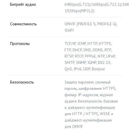
Битрейт аудио
64Kbps(G.711)/16Kbps(G.722.1)/16K
192Kbps(MP2L2)
Совместимость
ONVIF (PROFILE S, PROFILE G),
ISAPI
Протоколы
TCP/IP, ICMP, HTTP, HTTPS,
FTP, DHCP, DNS, DDNS, RTP,
RTSP, RTCP, PPPoE, NTP, UPnP,
SMTP, SNMP, IGMP, 802.1X,
QoS, IPv6, UDP, Bonjour
Безопасность
Защита паролем, сложный
пароль, шифрование HTTPS,
фильтр IP-адресов, журнал
аудита безопасности, базовая
и дайджест-аутентификация
для HTTP / HTTPS, WSSE и
дайджест-аутентификация
для ONVIF