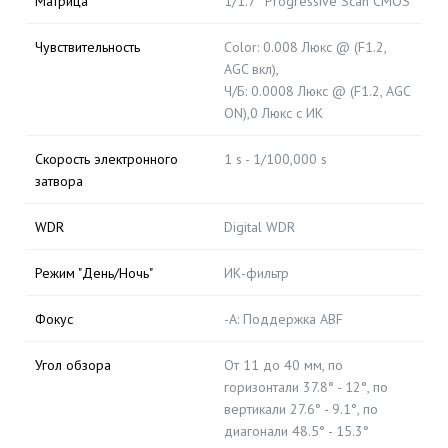
Матрица
1/1.7″ Progressive Scan CMOS
Чувствительность
Color: 0.008 Люкс @ (F1.2,
AGC вкл),
Ч/Б: 0.0008 Люкс @ (F1.2, AGC
ON),0 Люкс с ИК
Скорость электронного
1 s - 1/100,000 s
затвора
WDR
Digital WDR
Режим "День/Ночь"
ИК-фильтр
Фокус
-A: Поддержка ABF
Угол обзора
От 11 до 40 мм, по
горизонтали 37.8° - 12°, по
вертикали 27.6° - 9.1°, по
диагонали 48.5° - 15.3°