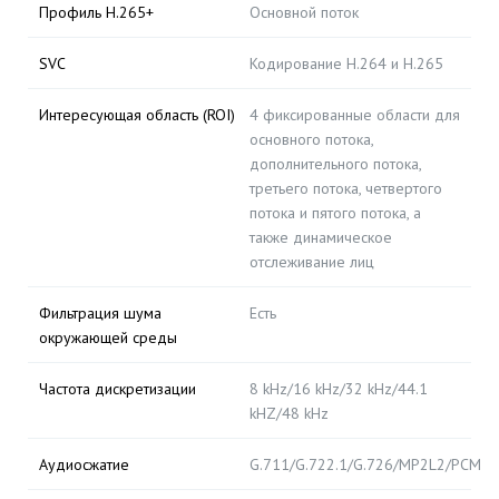
Профиль H.265+
Основной поток
SVC
Кодирование H.264 и H.265
Интересующая область (ROI)
4 фиксированные области для
основного потока,
дополнительного потока,
третьего потока, четвертого
потока и пятого потока, а
также динамическое
отслеживание лиц
Фильтрация шума
Есть
окружающей среды
Частота дискретизации
8 kHz/16 kHz/32 kHz/44.1
kHZ/48 kHz
Аудиосжатие
G.711/G.722.1/G.726/MP2L2/PCM