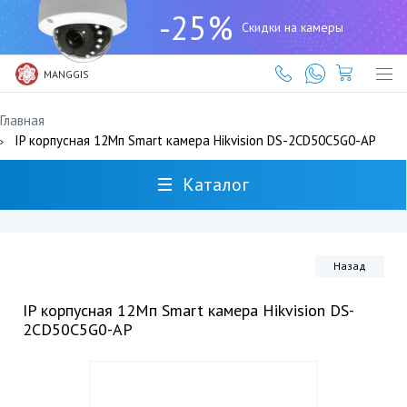
+7
-25%
(727)
Скидки на камеры
317-
61-
61
MANGGIS
Главная
IP корпусная 12Мп Smart камера Hikvision DS-2CD50C5G0-AP
Каталог
Назад
IP корпусная 12Мп Smart камера Hikvision DS-
2CD50C5G0-AP