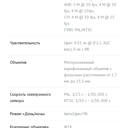
AHD: 5 M @ 20 fps, 4 M @ 30
fps, 4 M @ 25fps
CVI: 4 M @ 30 fps, 4 M @ 25
fps
CVBS: PAL/NTSC
Чувствительность
Цвет: 0.01 лк @ (F1.2, AGC
вкл.), 0 лк с ИК
Объектив
Моторизованный
варифокальный объектив с
фокусным расстоянием от 2,7
мм до 13,5 мм
Скорость электронного
PAL: 1/25 с ~ 1/50, 000 с
затвора
NTSC: 1/30 с ~ 1/50, 000 s
Режим «День/ночь»
Авто/Цвет/ЧБ
Крепление объектива
Φ14