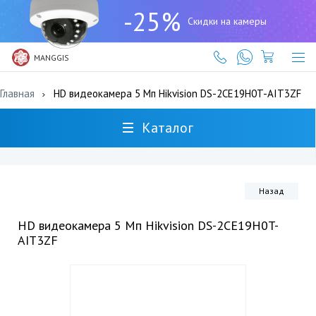
+7
-25%
(727)
Скидки на камеры
317-
61-
61
MANGGIS
Главная
HD видеокамера 5 Мп Hikvision DS-2CE19H0T-AIT3ZF
Каталог
Назад
HD видеокамера 5 Мп Hikvision DS-2CE19H0T-
AIT3ZF