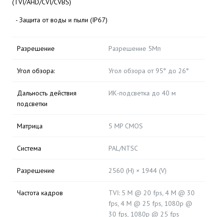
(TVI/AHD/CVI/CVBS)
- Защита от воды и пыли (IP67)
Разрешение
Разрешение 5Мп
Угол обзора:
Угол обзора от 95° до 26°
Дальность действия
ИК-подсветка до 40 м
подсветки
Матрица
5 MP CMOS
Система
PAL/NTSC
Разрешение
2560 (H) × 1944 (V)
Частота кадров
TVI: 5 M @ 20 fps, 4 M @ 30
fps, 4 M @ 25 fps, 1080p @
30 fps, 1080p @ 25 fps