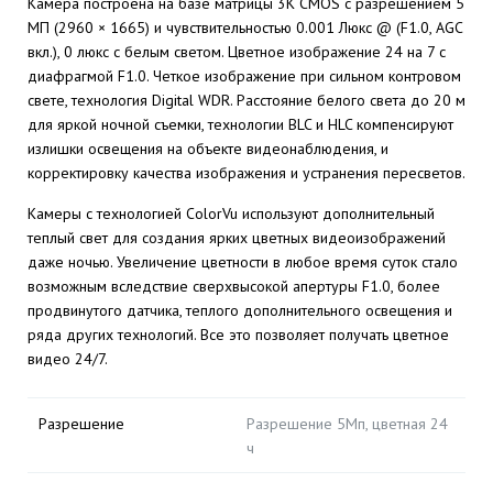
Камера построена на базе матрицы 3K CMOS с разрешением 5
МП (2960 × 1665) и чувствительностью 0.001 Люкс @ (F1.0, AGC
вкл.), 0 люкс с белым светом. Цветное изображение 24 на 7 с
диафрагмой F1.0. Четкое изображение при сильном контровом
свете, технология Digital WDR. Расстояние белого света до 20 м
для яркой ночной съемки, технологии BLC и HLC компенсируют
излишки освещения на объекте видеонаблюдения, и
корректировку качества изображения и устранения пересветов.
Камеры с технологией ColorVu используют дополнительный
теплый свет для создания ярких цветных видеоизображений
даже ночью. Увеличение цветности в любое время суток стало
возможным вследствие сверхвысокой апертуры F1.0, более
продвинутого датчика, теплого дополнительного освещения и
ряда других технологий. Все это позволяет получать цветное
видео 24/7.
Разрешение
Разрешение 5Мп, цветная 24
ч