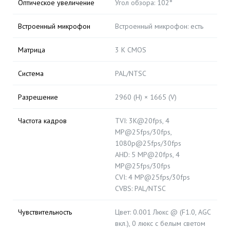
Оптическое увеличение
Угол обзора: 102°
Встроенный микрофон
Встроенный микрофон: есть
Матрица
3 K CMOS
Система
PAL/NTSC
Разрешение
2960 (H) × 1665 (V)
Частота кадров
TVI: 3K@20fps, 4
MP@25fps/30fps,
1080p@25fps/30fps
AHD: 5 MP@20fps, 4
MP@25fps/30fps
CVI: 4 MP@25fps/30fps
CVBS: PAL/NTSC
Чувствительность
Цвет: 0.001 Люкс @ (F1.0, AGC
вкл.), 0 люкс с белым светом