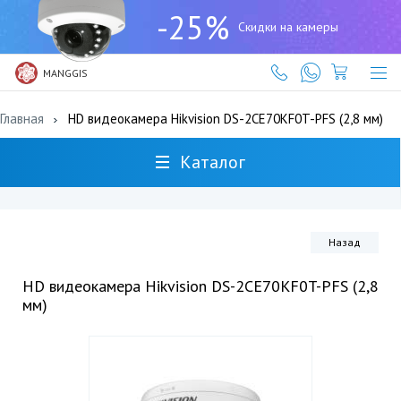
+7
-25%
(727)
Скидки на камеры
317-
61-
61
MANGGIS
Главная
HD видеокамера Hikvision DS-2CE70KF0T-PFS (2,8 мм)
Каталог
Назад
HD видеокамера Hikvision DS-2CE70KF0T-PFS (2,8
мм)