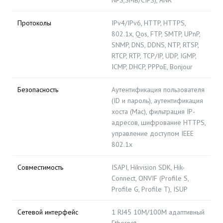
NFS,SMB/CIFS), ANR
Протоколы
IPv4/IPv6, HTTP, HTTPS,
802.1x, Qos, FTP, SMTP, UPnP,
SNMP, DNS, DDNS, NTP, RTSP,
RTCP, RTP, TCP/IP, UDP, IGMP,
ICMP, DHCP, PPPoE, Bonjour
Безопасность
Аутентификация пользователя
(ID и пароль), аутентификация
хоста (Mac), фильтрация IP-
адресов, шифрование HTTPS,
управление доступом IEEE
802.1x
Совместимость
ISAPI, Hikvision SDK, Hik-
Connect, ONVIF (Profile S,
Profile G, Profile T), ISUP
Сетевой интерфейс
1 RJ45 10M/100M адаптивный