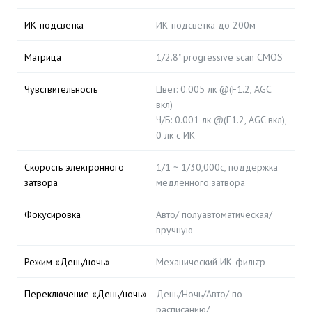
ИК-подсветка
ИК-подсветка до 200м
Матрица
1/2.8" progressive scan CMOS
Чувствительность
Цвет: 0.005 лк @(F1.2, AGC
вкл)
Ч/Б: 0.001 лк @(F1.2, AGC вкл),
0 лк с ИК
Скорость электронного
1/1 ~ 1/30,000с, поддержка
затвора
медленного затвора
Фокусировка
Авто/ полуавтоматическая/
вручную
Режим «День/ночь»
Механический ИК-фильтр
Переключение «День/ночь»
День/Ночь/Авто/ по
расписанию/