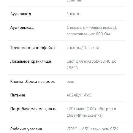
Ethernet
Аудиовход
1 вход
Аудиовыход
1 выход (линейный выход),
сопротивление: 600 Ом
Тревожные интерфейсы
2 входа/ 1 выход
Локальное хранилище
Слот для microSD/SDHC до
256Гб
Кнопка сброса настроек
есть
Питание
AC24В/Hi-PoE
Потребляемая мощность
42Вт макс. (10Вт обогрев и
16Вт ИК-подсветка)
Рабочие условия
-30°C…+65°, влажность 95%