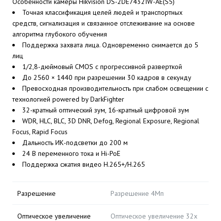
Особенности камеры Hikvision DS-2DE7432IW-AE(S5)
Точная классификация целей людей и транспортных
средств, сигнализация и связанное отслеживание на основе
алгоритма глубокого обучения
Поддержка захвата лица. Одновременно снимается до 5
лиц
1/2,8-дюймовый CMOS с прогрессивной разверткой
До 2560 × 1440 при разрешении 30 кадров в секунду
Превосходная производительность при слабом освещении с
технологией powered by DarkFighter
32-кратный оптический зум, 16-кратный цифровой зум
WDR, HLC, BLC, 3D DNR, Defog, Regional Exposure, Regional
Focus, Rapid Focus
Дальность ИК-подсветки до 200 м
24 В переменного тока и Hi-PoE
Поддержка сжатия видео H.265+/H.265
Разрешение
Разрешение 4Мп
Оптическое увеличение
Оптическое увеличение 32х