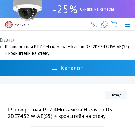
+7
-25%
(727)
Скидки на камеры
317-
61-
61
MANGGIS
Главная
IP поворотная PTZ 4Мп камера Hikvision DS-2DE7432IW-AE(S5)
+ кронштейн на стену
Каталог
Назад
IP поворотная PTZ 4Мп камера Hikvision DS-
2DE7432IW-AE(S5) + кронштейн на стену