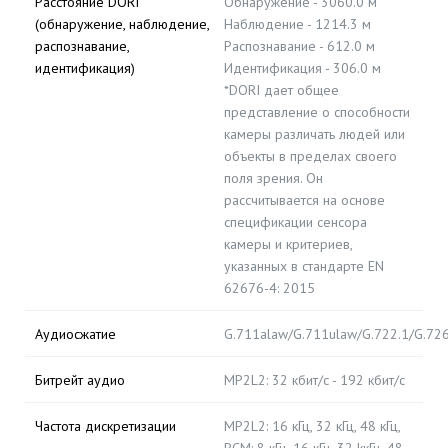
Расстояние DORI
Обнаружение - 3060.0 м
(обнаружение, наблюдение,
Наблюдение - 1214.3 м
распознавание,
Распознавание - 612.0 м
идентификация)
Идентификация - 306.0 м
*DORI дает общее
представление о способности
камеры различать людей или
объекты в пределах своего
поля зрения. Он
рассчитывается на основе
спецификации сенсора
камеры и критериев,
указанных в стандарте EN
62676-4: 2015
Аудиосжатие
G.711alaw/G.711ulaw/G.722.1/G.7
Битрейт аудио
MP2L2: 32 кбит/с - 192 кбит/с
Частота дискретизации
MP2L2: 16 кГц, 32 кГц, 48 кГц,