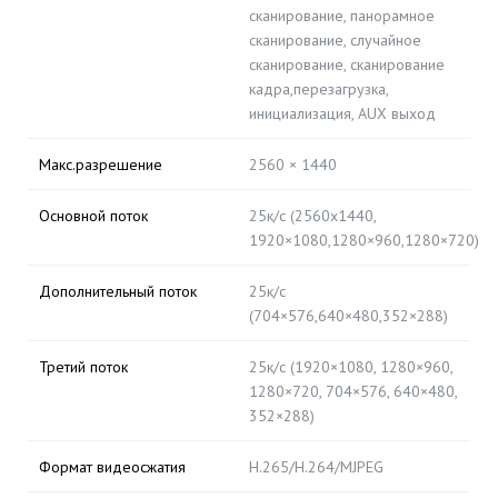
сканирование, панорамное
сканирование, случайное
сканирование, сканирование
кадра,перезагрузка,
инициализация, AUX выход
Макс.разрешение
2560 × 1440
Основной поток
25к/с (2560x1440,
1920×1080,1280×960,1280×720)
Дополнительный поток
25к/с
(704×576,640×480,352×288)
Третий поток
25к/с (1920×1080, 1280×960,
1280×720, 704×576, 640×480,
352×288)
Формат видеосжатия
H.265/H.264/MJPEG